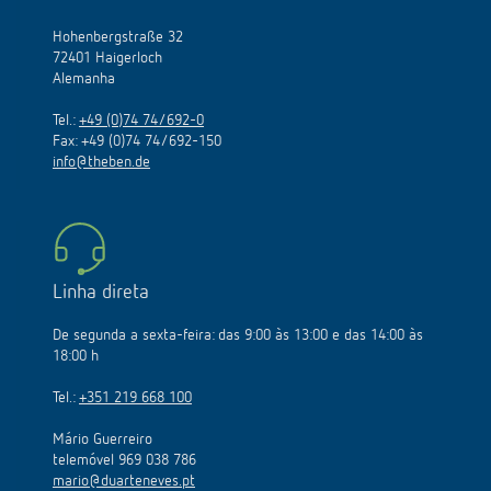
Hohenbergstraße 32
72401 Haigerloch
Alemanha
Tel.:
+49 (0)74 74/692-0
Fax: +49 (0)74 74/692-150
info@theben.de
Linha direta
De segunda a sexta-feira: das 9:00 às 13:00 e das 14:00 às
18:00 h
Tel.:
+351 219 668 100
Mário Guerreiro
telemóvel 969 038 786
mario@duarteneves.pt