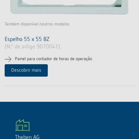
Também disponível noutros modelos.
Espelho 55 x 55 BZ
(N.º de artigo 9070041)
Painel para contador de horas de operação
Descobrir mais
Theben AG