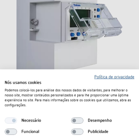
Política de privacidade
Nós usamos cookies
Também disponível noutros modelos.
Podemos colocá-los para análise dos nossos dados de visitantes, para melhorar o
nosso site, mostrar conteúdos personalizados e para lhe proporcionar uma óptima
experiência no site. Para mais informações sobre os cookies que utilizamos, abra as
Caixa de montagem saliente 105 mm
configurações.
(N.º de artigo 9070053)
Necessário
Desempenho
Conjunto de montagem na parede para montagem à superfície,
possível de selar
Funcional
Publicidade