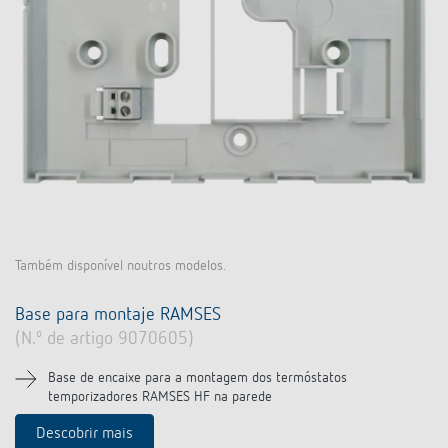
Comutação e regulação de LEDs
Informações atuais
Pesquisador de produtos
Linha direta
Controlo da hora e da luz
Medição inteligente
Cooperacoes
Biblioteca de mídia
Pessoa de contacto
Controlo da climatização
Referências
Ambiente
Smart Metering
Consulta
Acessórios
Design
LUXORliving
Como chegar
Distribuicao global
Também disponível noutros modelos.
Base para montaje RAMSES
(N.º de artigo 9070605)
Base de encaixe para a montagem dos termóstatos
temporizadores RAMSES HF na parede
Descobrir mais