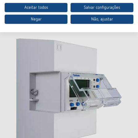
Descobrir mais
Aceitar todos
Salvar configurações
Negar
Não, ajustar