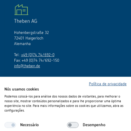
Comutação e regulação de LEDs
Informações atuais
Pesquisador de produtos
Linha direta
Controlo da hora e da luz
Medição inteligente
Theben AG
Cooperacoes
Biblioteca de mídia
Pessoa de contacto
Controlo da climatização
Referências
Hohenbergstraße 32
Ambiente
Smart Metering
72401 Haigerloch
Consulta
Acessórios
Alemanha
Design
LUXORliving
Como chegar
Tel.:
+49 (0)74 74/692-0
Fax: +49 (0)74 74/692-150
info@theben.de
Distribuicao global
Política de privacidade
Nós usamos cookies
Podemos colocá-los para análise dos nossos dados de visitantes, para melhorar o
Linha direta
nosso site, mostrar conteúdos personalizados e para lhe proporcionar uma óptima
experiência no site. Para mais informações sobre os cookies que utilizamos, abra as
configurações.
De segunda a sexta-feira: das 9:00 às 13:00 e das 14:00 às
18:00 h
Necessário
Desempenho
Tel.:
+351 219 668 100