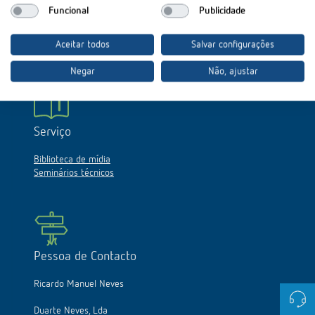
Funcional
Publicidade
Mário Guerreiro
telemóvel 969 038 786
Aceitar todos
Salvar configurações
mario@duarteneves.pt
Negar
Não, ajustar
Serviço
Biblioteca de mídia
Seminários técnicos
Pessoa de Contacto
Ricardo Manuel Neves
Duarte Neves, Lda