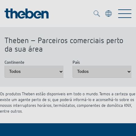
Merkzettel (
0
)
Theben – Parceiros comerciais perto
da sua área
Produtos
Continente
País
Serviço
KNX
Soluções
Smart Home
Biblioteca de mídia
Os produtos Theben estão disponiveis em todo o mundo. Temos a certeza que
existe um agente perto de si, que poderá informá-lo e aconselhá-lo sobre os
DALI
Empresa
Seminários técnicos
nossos interruptores horários, termóstatos, componentes de domótica KNX,
Sistema de casa inteligente LUXORliving
entre outros.
Detetores de presença e movimentos
Contacto
Projetores de LED
Theben AG
Foco LED