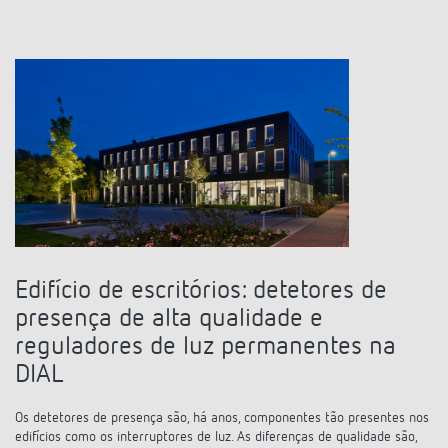
Comutação e regulação de LEDs
Informações atuais
Pesquisador de produtos
Linha direta
Controlo da hora e da luz
Medição inteligente
Cooperacoes
Biblioteca de mídia
Pessoa de contacto
Controlo da climatização
Referências
Ambiente
Smart Metering
Consulta
Acessórios
Design
LUXORliving
Como chegar
Distribuicao global
Edifício de escritórios: detetores de
presença de alta qualidade e
reguladores de luz permanentes na
DIAL
Os detetores de presença são, há anos, componentes tão presentes nos
edifícios como os interruptores de luz. As diferenças de qualidade são,