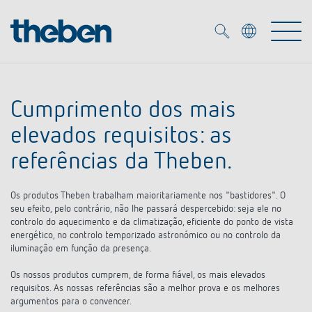
Merkzettel (
0
)
Cumprimento dos mais
Produtos
elevados requisitos: as
Serviço
referências da Theben.
KNX
Os produtos Theben trabalham maioritariamente nos "bastidores". O
Soluções
Smart Home
Biblioteca de mídia
seu efeito, pelo contrário, não lhe passará despercebido: seja ele no
controlo do aquecimento e da climatização, eficiente do ponto de vista
DALI
energético, no controlo temporizado astronómico ou no controlo da
Empresa
Seminários técnicos
iluminação em função da presença.
Sistema de casa inteligente LUXORliving
Detetores de presença e movimentos
Os nossos produtos cumprem, de forma fiável, os mais elevados
Contacto
Projetores de LED
requisitos. As nossas referências são a melhor prova e os melhores
Theben AG
argumentos para o convencer.
Foco LED