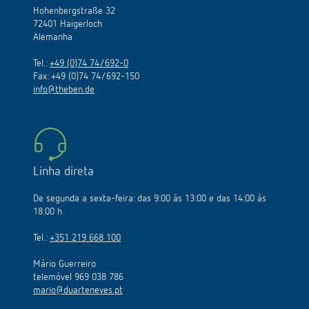
Hohenbergstraße 32
72401 Haigerloch
Alemanha
Tel.:
+49 (0)74 74/692-0
Fax: +49 (0)74 74/692-150
info@theben.de
Linha direta
De segunda a sexta-feira: das 9:00 às 13:00 e das 14:00 às
18:00 h
Tel.:
+351 219 668 100
Mário Guerreiro
telemóvel 969 038 786
mario@duarteneves.pt