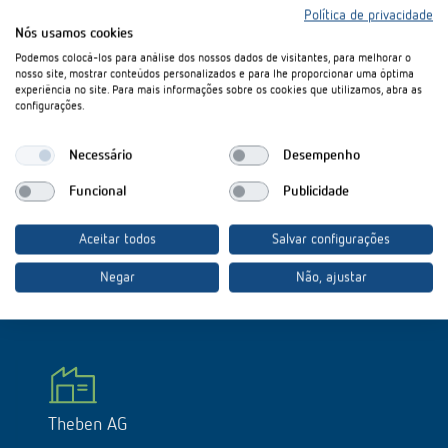
confortável com o controlo
Política de privacidade
habitacional LUXOR
Nós usamos cookies
Podemos colocá-los para análise dos nossos dados de visitantes, para melhorar o
nosso site, mostrar conteúdos personalizados e para lhe proporcionar uma óptima
Com a valiosa construção da moradia privada ao estilo Bauhaus, em
experiência no site. Para mais informações sobre os cookies que utilizamos, abra as
Metzingen (Estugarda), os proprietários da casa realizaram um desejo
configurações.
de longa data. Naturalmente, para esta casa de sonho do arquiteto
Thomas Steimle foram invocados os mais elevados requisitos não só no
Necessário
Desempenho
que respeita à arquitetura e conceção de interiores, mas também do
ponto de vista técnico. O resultado é evidente: a casa ficou em 3.º lugar
Funcional
Publicidade
no concurso "Casa do ano 2012", na revista "Schöner Wohnen".
Referência controlo habitacional LUXOR Metzingen
Aceitar todos
Salvar configurações
Negar
Não, ajustar
Theben AG