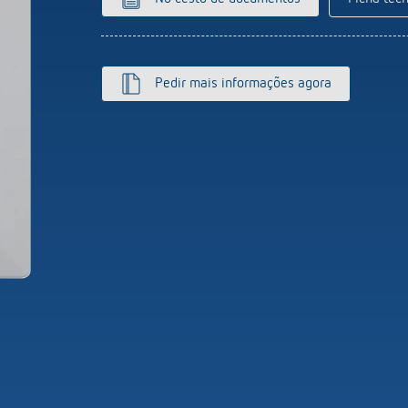
ticos de escada
Sistema de sensores
or de intensidade luminosa
r mais
Pedir mais informações agora