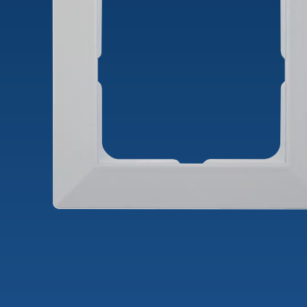
theLeda D
Automá
theLeda S
Regulad
Mostrar mais
Mostra