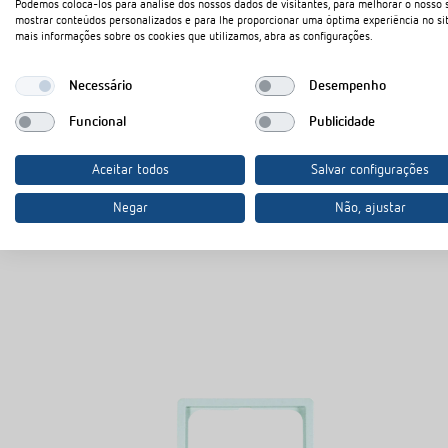
Podemos colocá-los para análise dos nossos dados de visitantes, para melhorar o nosso s
mostrar conteúdos personalizados e para lhe proporcionar uma óptima experiência no sit
Ficha técnica
PDF
mais informações sobre os cookies que utilizamos, abra as configurações.
Necessário
Desempenho
No cesto de documentos
Funcional
Publicidade
Aceitar todos
Salvar configurações
Negar
Não, ajustar