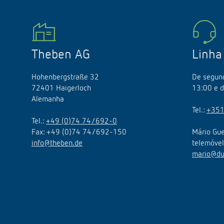
Theben AG
Linha
Hohenbergstraße 32
De segund
72401 Haigerloch
13:00 e d
Alemanha
Tel.:
+351
Tel.:
+49 (0)74 74/692-0
Fax: +49 (0)74 74/692-150
Mário Gue
info@theben.de
telemóve
mario@du