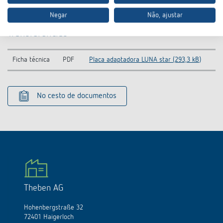
Negar
Não, ajustar
Transferências
Ficha técnica
PDF
Placa adaptadora LUNA star (293,3 kB)
No cesto de documentos
Theben AG
Hohenbergstraße 32
72401 Haigerloch