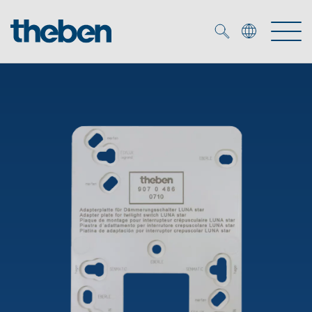
Merkzettel (
0
)
Produtos
Serviço
KNX
Soluções
Smart Home
Biblioteca de mídia
DALI
Empresa
Seminários técnicos
Sistema de casa inteligente LUXORliving
Detetores de presença e movimentos
Contacto
Projetores de LED
Theben AG
Foco LED