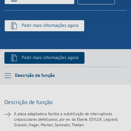
Pedir mais informações agora
Pedir mais informações agora
Por favor selecione
Descrição de função
Descrição de função
Descrição de função
Transferências
A placa adaptadora facilita a substituição de interruptores
crepusculares defeituosos, por ex. da Eberle, ESYLUX, Legrand,
Grässlin, Hager, Merten, Senmatic, Theben