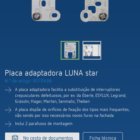
Comutação e regulação de LEDs
Informações atuais
Pesquisador de produtos
Linha direta
Controlo da hora e da luz
Medição inteligente
Cooperacoes
Biblioteca de mídia
Pessoa de contacto
Controlo da climatização
Referências
Ambiente
Smart Metering
Consulta
Acessórios
Design
LUXORliving
Como chegar
Placa adaptadora LUNA star
Distribuicao global
N.º de artigo: 9070486
A placa adaptadora facilita a substituição de interruptores
crepusculares defeituosos, por ex. da Eberle, ESYLUX, Legrand,
Grässlin, Hager, Merten, Senmatic, Theben
A placa dispõe de orifícios de fixação dos tipos mais frequentes,
não sendo por isso necessários novos furos na fachada
Inclui 2 parafusos de montagem
No cesto de documentos
Ficha técnica