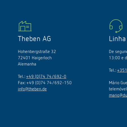
Theben AG
Linha
Hohenbergstraße 32
De segund
72401 Haigerloch
13:00 e d
Alemanha
Tel.:
+351
Tel.:
+49 (0)74 74/692-0
Fax: +49 (0)74 74/692-150
Mário Gue
info@theben.de
telemóve
mario@du