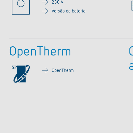
ticos de escada
Sistema de sensores
230 V
or de intensidade luminosa
Versão da bateria
r mais
OpenTherm
OpenTherm