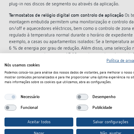
plug-in nos discos de segmento ou através da aplicação.
Termostatos de relógio digital com controlo de aplicação
Os te
montagem embutida permitem uma monitorização e controlo da
on/off e aquecedores eléctricos, bem como o controlo de zona e
regulado à temperatura normal durante o horário de expediente 
exemplo, a casas ou apartamentos isolados: Se a temperatura am
6 % de energia por grau de redução. Além disso, uma selecção m
com um recuo nocturno para 17 °C, uma temperatura diurna de 
Política de priv
poupar energia de aquecimento, como também se pode melhorar 
Nós usamos cookies
Os termóstatos
RAMSES 812 BLE
e
RAMSES 814 BLE UP
permit
Podemos colocá-los para análise dos nossos dados de visitantes, para melhorar o nosso s
mostrar conteúdos personalizados e para lhe proporcionar uma óptima experiência no sit
por meio de sistemas de aquecimento On/Off, controlo de zona o
mais informações sobre os cookies que utilizamos, abra as configurações.
casas e apartamentos isolados. As unidades podem ser operada
812 top3
, também através do visor iluminado. A comunicação e
Necessário
Desempenho
Bluetooth de baixa energia (BLE) à prova de adulteração - sem a
um sensor de temperatura exterior, sensor de chão, detector d
Funcional
Publicidade
o RAMSES 812 BLE são adequados para montagem na parede, o 
utilizado para montagem embutida com qualquer programa de in
Aceitar todos
Salvar configurações
incluído no âmbito da entrega.
Negar
Não, ajustar