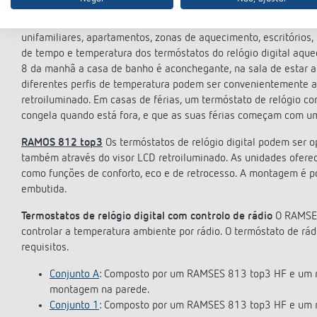
Termostatos de relógio digital com visor
Com um termóstato de
aquecimento por chão radiante, radiador ou caldeira a gás de 
unifamiliares, apartamentos, zonas de aquecimento, escritórios, s
de tempo e temperatura dos termóstatos do relógio digital aqu
8 da manhã a casa de banho é aconchegante, na sala de estar a
diferentes perfis de temperatura podem ser convenientemente aju
retroiluminado. Em casas de férias, um termóstato de relógio c
congela quando está fora, e que as suas férias começam com u
RAMOS 812 top3
Os termóstatos de relógio digital podem ser 
também através do visor LCD retroiluminado. As unidades ofer
como funções de conforto, eco e de retrocesso. A montagem é p
embutida.
Termostatos de relógio digital com controlo de rádio
O RAMSES 
controlar a temperatura ambiente por rádio. O termóstato de rád
requisitos.
Conjunto A
: Composto por um RAMSES 813 top3 HF e um r
montagem na parede.
Conjunto 1
: Composto por um RAMSES 813 top3 HF e um r