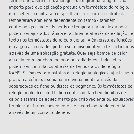
Termostato OpenTherm, analógico ou digital de relógio? Não
theLeda D
Automá
importa para que aplicação procura um termóstato de relógio,
theLeda S
Regulad
em Theben encontrará o dispositivo certo para o controlo da
Mostrar mais
Mostra
temperatura ambiente dependente do tempo - também
controlado por rádio. Os perfis de temperatura pré-instalados
podem ser ajustados rápida e facilmente através da exibição de
texto nos termóstatos do relógio digital. Além disso, as funções
em algumas unidades podem ser convenientemente controladas
através de uma aplicação gratuita. Quer seja bomba de calor,
aquecimento por chão radiante ou radiadores - todos eles
podem ser controlados através de termostatos de relógio
RAMSES. Com os termóstatos de relógio analógicos, ajusta-se o
programa diário ou semanal individualmente através de
separadores de ficha ou discos de segmento. Os termóstatos de
relógio analógicos de Theben controlam também bombas de
calor, sistemas de aquecimento por chão radiante ou actuadores
térmicos de forma conveniente e economizadora de energia
através de um contacto de relé.