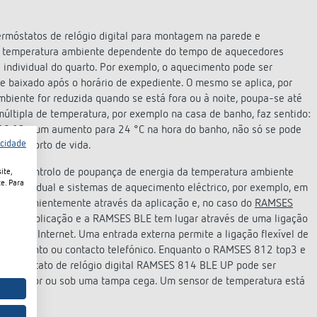
rmóstatos de relógio digital para montagem na parede e
 temperatura ambiente dependente do tempo de aquecedores
 individual do quarto. Por exemplo, o aquecimento pode ser
e baixado após o horário de expediente. O mesmo se aplica, por
biente for reduzida quando se está fora ou à noite, poupa-se até
últipla de temperatura, por exemplo na casa de banho, faz sentido:
20 °C e um aumento para 24 °C na hora do banho, não só se pode
acidade
o conforto de vida.
em o controlo de poupança de energia da temperatura ambiente
ite,
e. Para
u individual e sistemas de aquecimento eléctrico, por exemplo, em
s convenientemente através da aplicação e, no caso do
RAMSES
ntre a aplicação e a RAMSES BLE tem lugar através de uma ligação
cesso à Internet. Uma entrada externa permite a ligação flexível de
e movimento ou contacto telefónico. Enquanto o RAMSES 812 top3 e
termóstato de relógio digital RAMSES 814 BLE UP pode ser
terruptor ou sob uma tampa cega. Um sensor de temperatura está