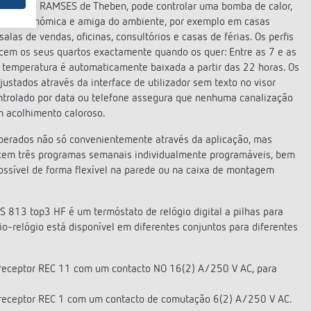
 relógio RAMSES de Theben, pode controlar uma bomba de calor,
forma económica e amiga do ambiente, por exemplo em casas
alas de vendas, oficinas, consultórios e casas de férias. Os perfis
ecem os seus quartos exactamente quando os quer: Entre as 7 e as
 temperatura é automaticamente baixada a partir das 22 horas. Os
stados através da interface de utilizador sem texto no visor
ontrolado por data ou telefone assegura que nenhuma canalização
m acolhimento caloroso.
operados não só convenientemente através da aplicação, mas
ecem três programas semanais individualmente programáveis, bem
ossível de forma flexível na parede ou na caixa de montagem
813 top3 HF é um termóstato de relógio digital a pilhas para
io-relógio está disponível em diferentes conjuntos para diferentes
eceptor REC 11 com um contacto NO 16(2) A/250 V AC, para
eceptor REC 1 com um contacto de comutação 6(2) A/250 V AC.