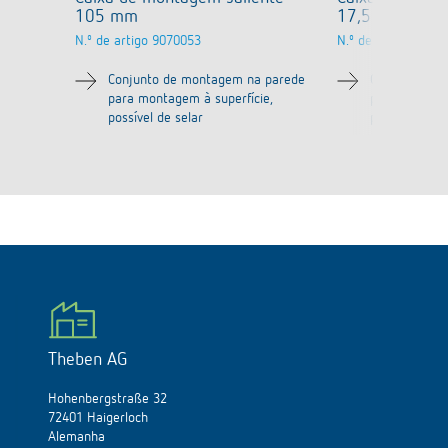
105 mm
17,5 mm
N.º de artigo
9070053
N.º de artigo
9070
Conjunto de montagem na parede
Conjunto de
para montagem à superfície,
para montage
possível de selar
possível de s
Theben AG
Hohenbergstraße 32
72401 Haigerloch
Alemanha