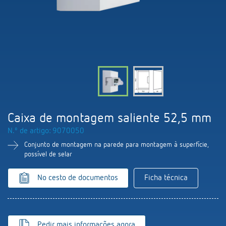
Comutação e regulação de LEDs
Informações atuais
Pesquisador de produtos
Linha direta
Controlo da hora e da luz
Medição inteligente
Cooperacoes
Biblioteca de mídia
Pessoa de contacto
Controlo da climatização
Referências
Ambiente
Smart Metering
Consulta
Acessórios
Design
LUXORliving
Como chegar
Caixa de montagem saliente 52,5 mm
Distribuicao global
N.º de artigo: 9070050
Conjunto de montagem na parede para montagem à superfície,
possível de selar
No cesto de documentos
Ficha técnica
Pedir mais informações agora