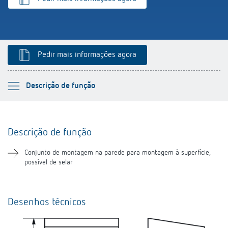
Pedir mais informações agora
Por favor selecione
Descrição de função
Descrição de função
Descrição de função
Transferências
Conjunto de montagem na parede para montagem à superfície,
possível de selar
Produtos semelhantes
Desenhos técnicos