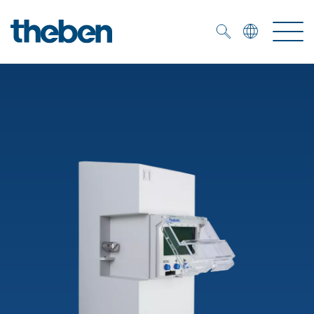
Merkzettel (
0
)
Produtos
Serviço
KNX
Soluções
Smart Home
Biblioteca de mídia
DALI
Empresa
Seminários técnicos
Sistema de casa inteligente LUXORliving
Detetores de presença e movimentos
Contacto
Projetores de LED
Theben AG
Foco LED