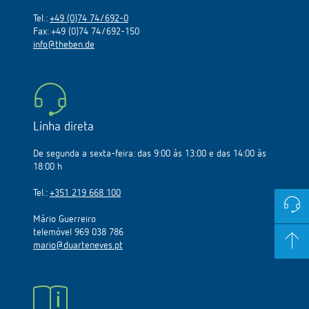
Tel.:
+49 (0)74 74/692-0
Fax: +49 (0)74 74/692-150
info@theben.de
Linha direta
De segunda a sexta-feira: das 9:00 às 13:00 e das 14:00 às
18:00 h
Tel.:
+351 219 668 100
Mário Guerreiro
telemóvel 969 038 786
mario@duarteneves.pt