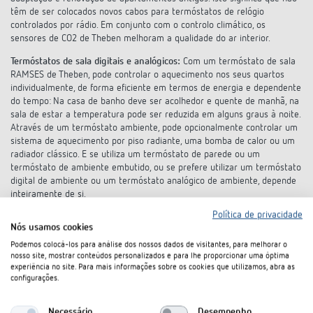
têm de ser colocados novos cabos para termóstatos de relógio
controlados por rádio. Em conjunto com o controlo climático, os
sensores de CO2 de Theben melhoram a qualidade do ar interior.
Termóstatos de sala digitais e analógicos:
Com um termóstato de sala
RAMSES de Theben, pode controlar o aquecimento nos seus quartos
individualmente, de forma eficiente em termos de energia e dependente
do tempo: Na casa de banho deve ser acolhedor e quente de manhã, na
sala de estar a temperatura pode ser reduzida em alguns graus à noite.
Através de um termóstato ambiente, pode opcionalmente controlar um
sistema de aquecimento por piso radiante, uma bomba de calor ou um
radiador clássico. E se utiliza um termóstato de parede ou um
termóstato de ambiente embutido, ou se prefere utilizar um termóstato
digital de ambiente ou um termóstato analógico de ambiente, depende
inteiramente de si.
Política de privacidade
Termóstatos de relógio digital e analógico:
Termostato OpenTherm,
Nós usamos cookies
analógico ou digital de relógio? Não importa para que aplicação procura
um termóstato de relógio, em Theben encontrará o dispositivo certo
Podemos colocá-los para análise dos nossos dados de visitantes, para melhorar o
nosso site, mostrar conteúdos personalizados e para lhe proporcionar uma óptima
para o controlo da temperatura ambiente dependente do tempo -
experiência no site. Para mais informações sobre os cookies que utilizamos, abra as
também controlado por rádio. Os perfis de temperatura pré-instalados
configurações.
podem ser ajustados rápida e facilmente através da exibição de texto
nos termóstatos do relógio digital. Além disso, as funções em algumas
unidades podem ser convenientemente controladas através de uma
Necessário
Desempenho