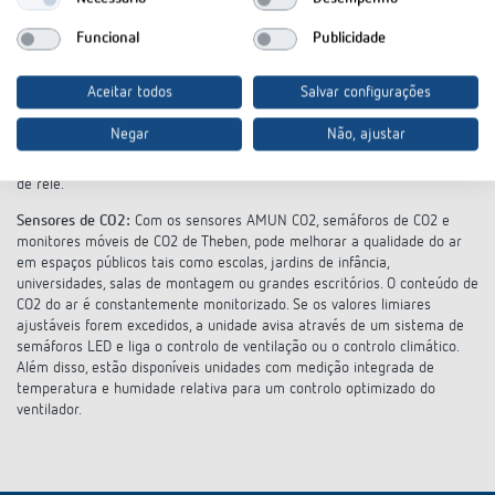
aplicação gratuita. Quer seja bomba de calor, aquecimento por chão
radiante ou radiadores - todos eles podem ser controlados através de
Funcional
Publicidade
termostatos de relógio RAMSES. Com os termóstatos de relógio
analógicos, ajusta-se o programa diário ou semanal individualmente
Aceitar todos
Salvar configurações
através de separadores de ficha ou discos de segmento. Os termóstatos
de relógio analógicos de Theben controlam também bombas de calor,
Negar
Não, ajustar
sistemas de aquecimento por chão radiante ou actuadores térmicos de
forma conveniente e economizadora de energia através de um contacto
de relé.
Sensores de CO2:
Com os sensores AMUN CO2, semáforos de CO2 e
monitores móveis de CO2 de Theben, pode melhorar a qualidade do ar
em espaços públicos tais como escolas, jardins de infância,
universidades, salas de montagem ou grandes escritórios. O conteúdo de
CO2 do ar é constantemente monitorizado. Se os valores limiares
ajustáveis forem excedidos, a unidade avisa através de um sistema de
semáforos LED e liga o controlo de ventilação ou o controlo climático.
Além disso, estão disponíveis unidades com medição integrada de
temperatura e humidade relativa para um controlo optimizado do
ventilador.