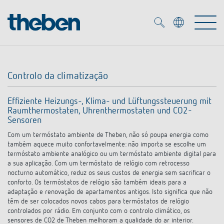
Merkzettel (
0
)
Controlo da climatização
Produtos
Effiziente Heizungs-, Klima- und Lüftungssteuerung mit
Raumthermostaten, Uhrenthermostaten und CO2-
Serviço
KNX
Sensoren
Com um termóstato ambiente de Theben, não só poupa energia como
Soluções
Smart Home
também aquece muito confortavelmente: não importa se escolhe um
Biblioteca de mídia
termóstato ambiente analógico ou um termóstato ambiente digital para
a sua aplicação. Com um termóstato de relógio com retrocesso
DALI
Empresa
nocturno automático, reduz os seus custos de energia sem sacrificar o
Seminários técnicos
Sistema de casa inteligente LUXORliving
conforto. Os termóstatos de relógio são também ideais para a
adaptação e renovação de apartamentos antigos. Isto significa que não
Detetores de presença e movimentos
têm de ser colocados novos cabos para termóstatos de relógio
Contacto
Projetores de LED
Theben AG
controlados por rádio. Em conjunto com o controlo climático, os
Foco LED
sensores de CO2 de Theben melhoram a qualidade do ar interior.