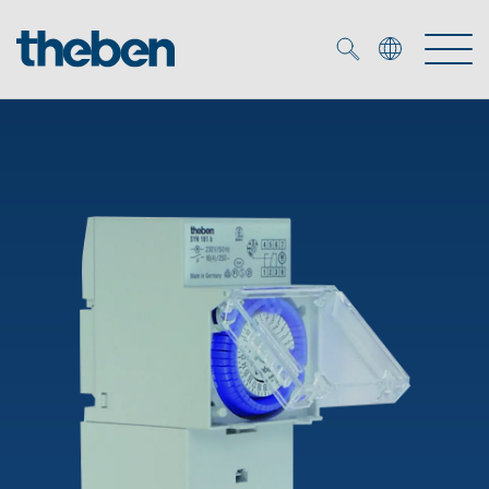
Merkzettel (
0
)
Produtos
Serviço
KNX
Soluções
Smart Home
Biblioteca de mídia
DALI
Empresa
Seminários técnicos
Sistema de casa inteligente LUXORliving
Detetores de presença e movimentos
Contacto
Projetores de LED
Theben AG
Foco LED