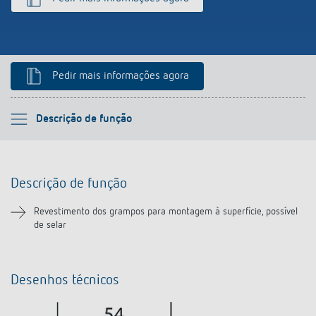
Pedir mais informações agora
Por favor selecione
Descrição de função
Descrição de função
Descrição de função
Transferências
Revestimento dos grampos para montagem à superfície, possível
de selar
Desenhos técnicos