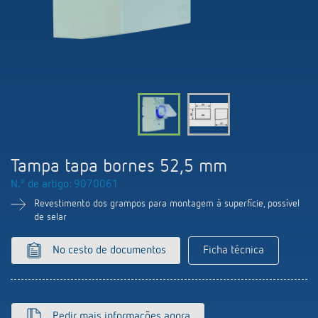
Comutação e regulação de LEDs
Informações atuais
Pesquisador de produtos
Linha direta
Controlo da hora e da luz
Medição inteligente
Cooperacoes
Biblioteca de mídia
Pessoa de contacto
Controlo da climatização
Referências
Ambiente
Smart Metering
Consulta
Acessórios
Design
LUXORliving
Como chegar
Tampa tapa bornes 52,5 mm
Distribuicao global
N.º de artigo: 9070061
Revestimento dos grampos para montagem à superfície, possível
de selar
No cesto de documentos
Ficha técnica
Pedir mais informações agora