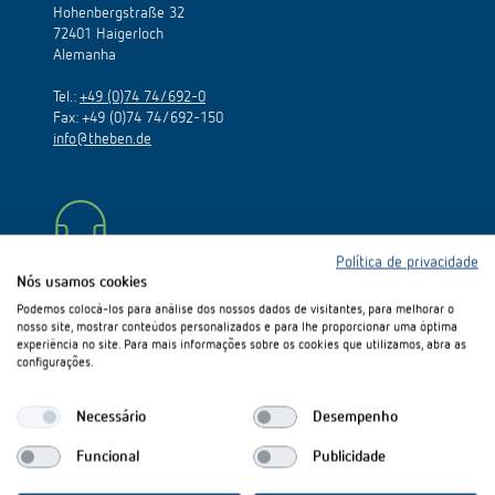
Comutação e regulação de LEDs
Hohenbergstraße 32
Informações atuais
Pesquisador de produtos
72401 Haigerloch
Linha direta
Controlo da hora e da luz
Alemanha
Medição inteligente
Cooperacoes
Biblioteca de mídia
Pessoa de contacto
Tel.:
Controlo da climatização
+49 (0)74 74/692-0
Fax: +49 (0)74 74/692-150
Referências
Ambiente
Smart Metering
info@theben.de
Consulta
Acessórios
Design
LUXORliving
Como chegar
Distribuicao global
Política de privacidade
Linha direta
Nós usamos cookies
Podemos colocá-los para análise dos nossos dados de visitantes, para melhorar o
De segunda a sexta-feira: das 9:00 às 13:00 e das 14:00 às
nosso site, mostrar conteúdos personalizados e para lhe proporcionar uma óptima
18:00 h
experiência no site. Para mais informações sobre os cookies que utilizamos, abra as
configurações.
Tel.:
+351 219 668 100
Necessário
Desempenho
Mário Guerreiro
telemóvel 969 038 786
Funcional
Publicidade
mario@duarteneves.pt