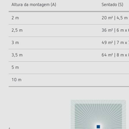
Altura da montagem (A)
Sentado (S)
2 m
20 m² | 4,5 m
2,5 m
36 m² | 6 m x
3 m
49 m² | 7 m x 
3,5 m
64 m² | 8 m x
5 m
10 m