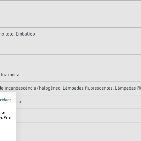
o teto, Embutido
luz mista
e incandescência/halogéneo, Lâmpadas fluorescentes, Lâmpadas fl
acidade
e parafuso
ite,
,5 mm²
e. Para