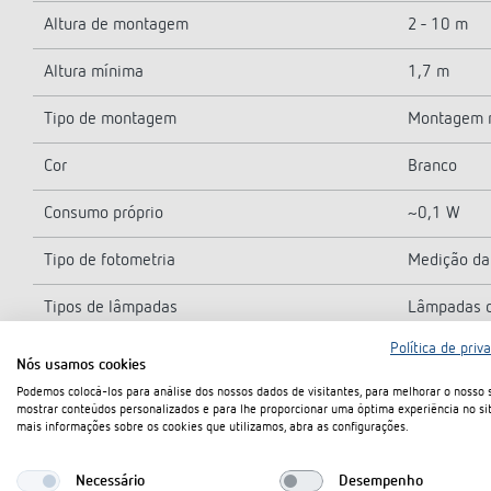
Altura de montagem
2 - 10 m
Altura mínima
1,7 m
Tipo de montagem
Montagem n
Cor
Branco
Consumo próprio
~0,1 W
Tipo de fotometria
Medição da 
Tipos de lâmpadas
Lâmpadas d
Política de priv
Tipo de ligação
Terminais d
Nós usamos cookies
Podemos colocá-los para análise dos nossos dados de visitantes, para melhorar o nosso s
Máx. secção transversal do condutor
max. 2 x 2
mostrar conteúdos personalizados e para lhe proporcionar uma óptima experiência no sit
mais informações sobre os cookies que utilizamos, abra as configurações.
Tamanho da caixa embutida
55 mm
Necessário
Desempenho