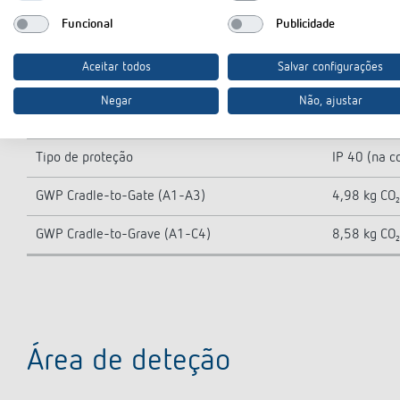
Saída de comutação
Slave
Funcional
Publicidade
Área de deteção
81 m² (9 x 
Aceitar todos
Salvar configurações
Ângulo de deteção
360°
Negar
Não, ajustar
Temperatura ambiente
0°C ... 50°C
Tipo de proteção
IP 40 (na 
GWP Cradle-to-Gate (A1-A3)
4,98 kg CO₂
GWP Cradle-to-Grave (A1-C4)
8,58 kg CO₂
Área de deteção