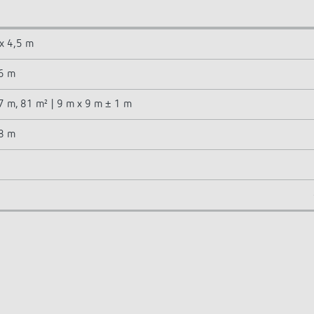
 x 4,5 m
 6 m
7 m, 81 m² | 9 m x 9 m ± 1 m
 8 m