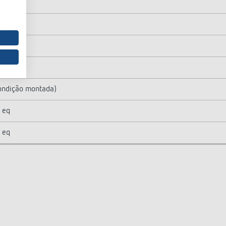
9 m)
condição montada)
 eq
 eq