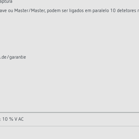
captura
lave ou Master/Master, podem ser ligados em paralelo 10 detetores
n.de/garantie
± 10 % V AC