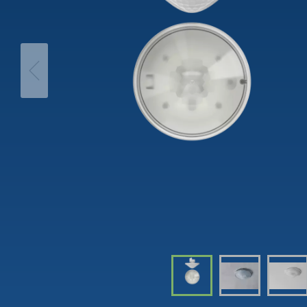
theLeda D
Automá
theLeda S
Regulad
Mostrar mais
Mostra