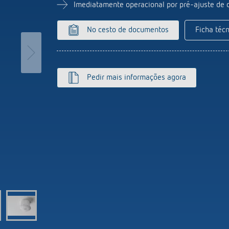
ticos de escada
Sistema de sensores
Imediatamente operacional por pré-ajuste de 
or de intensidade luminosa
r mais
No cesto de documentos
Ficha técn
Pedir mais informações agora