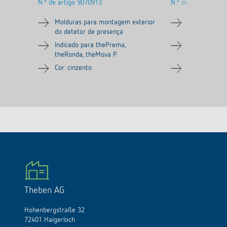
N.º de artigo
9070913
N.º de artigo
9070
Molduras para montagem exterior
Molduras par
do detetor de presença
do detetor d
Indicado para thePrema,
Indicado par
theRonda, theMova P
theRonda, t
Cor: cinzento
Cor: branco p
Theben AG
Hohenbergstraße 32
72401 Haigerloch