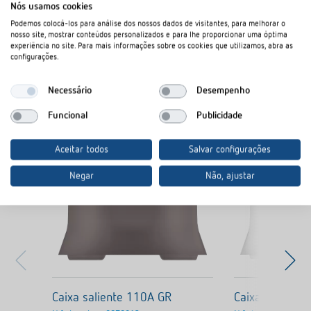
Nós usamos cookies
No cesto de documentos
Podemos colocá-los para análise dos nossos dados de visitantes, para melhorar o
nosso site, mostrar conteúdos personalizados e para lhe proporcionar uma óptima
experiência no site. Para mais informações sobre os cookies que utilizamos, abra as
configurações.
Necessário
Desempenho
Produtos semelhantes
Funcional
Publicidade
Aceitar todos
Salvar configurações
Negar
Não, ajustar
Caixa saliente 110A GR
Caixa salient