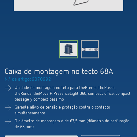
Comutação e regulação de LEDs
Informações atuais
Pesquisador de produtos
Linha direta
Controlo da hora e da luz
Medição inteligente
Cooperacoes
Biblioteca de mídia
Pessoa de contacto
Controlo da climatização
Referências
Ambiente
Smart Metering
Consulta
Acessórios
Design
LUXORliving
Como chegar
Caixa de montagem no tecto 68A
Distribuicao global
N.º de artigo: 9070992
Unidade de montagem no teto para thePrema, thePassa,
theRonda, theMova P, PresenceLight 360, compact office, compact
passage y compact passimo
Garante alívio de tensão e proteção contra o contacto
simultaneamente
O diâmetro de montagem é de 67,5 mm (diâmetro de perfuração
de 68 mm)