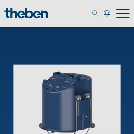
Merkzettel (
0
)
Produtos
Serviço
KNX
Soluções
Smart Home
Biblioteca de mídia
DALI
Empresa
Seminários técnicos
Sistema de casa inteligente LUXORliving
Detetores de presença e movimentos
Contacto
Projetores de LED
Theben AG
Foco LED