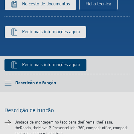
No cesto de documentos
Ficha técnica
Pedir mais informações agora
Pedir mais informações agora
Por favor selecione
Descrição de função
Descrição de função
Descrição de função
Transferências
Unidade de montagem no teto para thePrema, thePassa,
theRonda, theMova P, PresenceLight 360, compact office, compact
Produtos semelhantes
passage y compact passimo