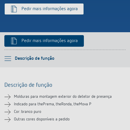
Pedir mais informações agora
Pedir mais informações agora
Por favor selecione
Descrição de função
Descrição de função
Descrição de função
Transferências
Molduras para montagem exterior do detetor de presença
Produtos semelhantes
Indicado para thePrema, theRonda, theMova P
Cor: branco puro
Outras cores disponíveis a pedido