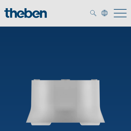
Merkzettel (
0
)
Produtos
Serviço
KNX
Soluções
Smart Home
Biblioteca de mídia
DALI
Empresa
Seminários técnicos
Sistema de casa inteligente LUXORliving
Detetores de presença e movimentos
Contacto
Projetores de LED
Theben AG
Foco LED