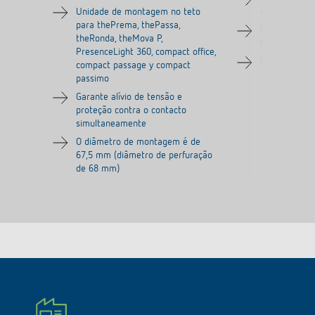
Unidade de montagem no teto
do detetor d
para thePrema, thePassa,
Indicado par
theRonda, theMova P,
theRonda, t
PresenceLight 360, compact office,
Cor: cinzento
compact passage y compact
passimo
Garante alívio de tensão e
proteção contra o contacto
simultaneamente
O diâmetro de montagem é de
67,5 mm (diâmetro de perfuração
de 68 mm)