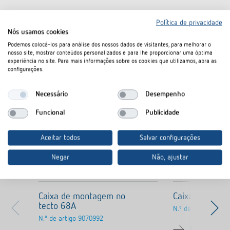
Política de privacidade
Nós usamos cookies
Podemos colocá-los para análise dos nossos dados de visitantes, para melhorar o
nosso site, mostrar conteúdos personalizados e para lhe proporcionar uma óptima
Produtos semelhantes
experiência no site. Para mais informações sobre os cookies que utilizamos, abra as
configurações.
Necessário
Desempenho
Funcional
Publicidade
Aceitar todos
Salvar configurações
Negar
Não, ajustar
Caixa de montagem no
Caixa saliente
tecto 68A
N.º de artigo
9070
N.º de artigo
9070992
Molduras par