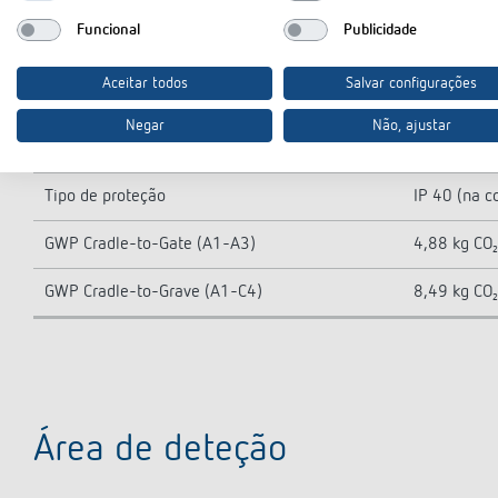
Saída de comutação
Slave
Funcional
Publicidade
Área de deteção
81 m² (9 x 
Aceitar todos
Salvar configurações
Ângulo de deteção
360°
Negar
Não, ajustar
Temperatura ambiente
0°C ... 50°C
Tipo de proteção
IP 40 (na 
GWP Cradle-to-Gate (A1-A3)
4,88 kg CO₂
GWP Cradle-to-Grave (A1-C4)
8,49 kg CO₂
Área de deteção