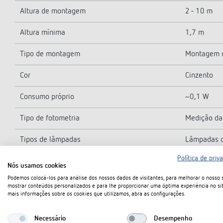
Altura de montagem
2 - 10 m
Altura mínima
1,7 m
Tipo de montagem
Montagem n
Cor
Cinzento
Consumo próprio
~0,1 W
Tipo de fotometria
Medição da 
Tipos de lâmpadas
Lâmpadas d
Política de priv
Tipo de ligação
Terminais d
Nós usamos cookies
Podemos colocá-los para análise dos nossos dados de visitantes, para melhorar o nosso s
Máx. secção transversal do condutor
max. 2 x 2
mostrar conteúdos personalizados e para lhe proporcionar uma óptima experiência no sit
mais informações sobre os cookies que utilizamos, abra as configurações.
Tamanho da caixa embutida
55 mm
Necessário
Desempenho