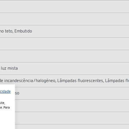
o teto, Embutido
luz mista
e incandescência/halogéneo, Lâmpadas fluorescentes, Lâmpadas fl
acidade
e parafuso
ite,
,5 mm²
e. Para