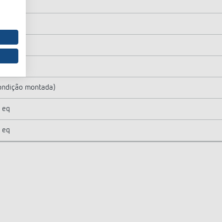
9 m)
condição montada)
 eq
 eq