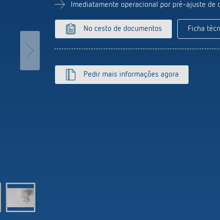
ticos de escada
Sistema de sensores
Imediatamente operacional por pré-ajuste de 
or de intensidade luminosa
r mais
No cesto de documentos
Ficha técn
Pedir mais informações agora