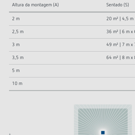
Altura da montagem (A)
Sentado (S)
2 m
20 m² | 4,5 m
2,5 m
36 m² | 6 m x
3 m
49 m² | 7 m x 
3,5 m
64 m² | 8 m x
5 m
10 m