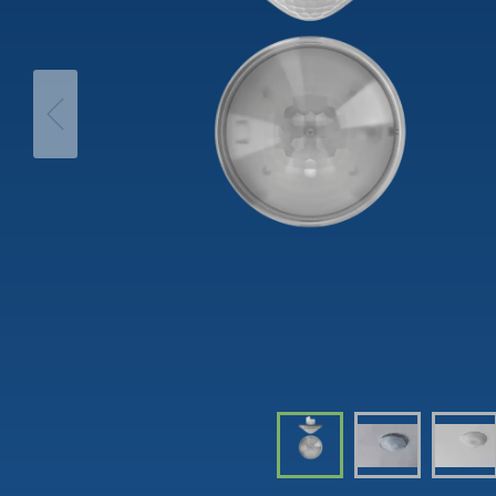
theLeda D
Automá
theLeda S
Regulad
Mostrar mais
Mostra