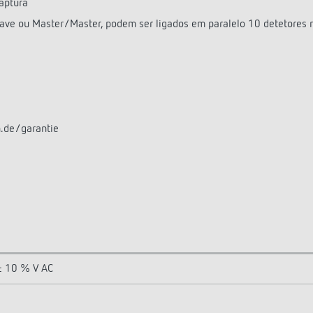
captura
lave ou Master/Master, podem ser ligados em paralelo 10 detetores
n.de/garantie
± 10 % V AC