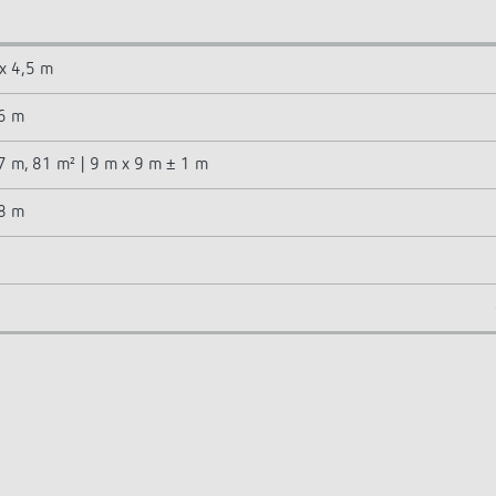
 x 4,5 m
 6 m
7 m, 81 m² | 9 m x 9 m ± 1 m
 8 m