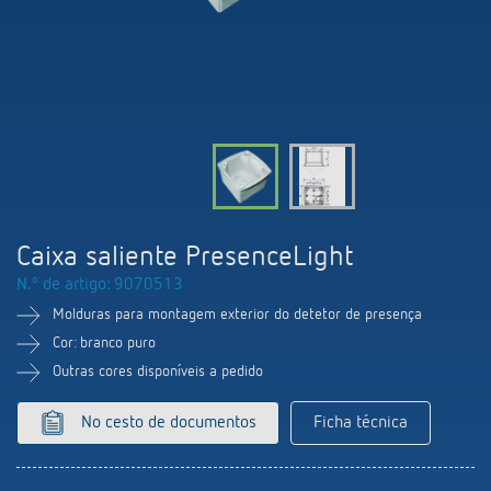
Comutação e regulação de LEDs
Informações atuais
Pesquisador de produtos
Linha direta
Controlo da hora e da luz
Medição inteligente
Cooperacoes
Biblioteca de mídia
Pessoa de contacto
Controlo da climatização
Referências
Ambiente
Smart Metering
Consulta
Acessórios
Design
LUXORliving
Como chegar
Caixa saliente PresenceLight
Distribuicao global
N.º de artigo: 9070513
Molduras para montagem exterior do detetor de presença
Cor: branco puro
Outras cores disponíveis a pedido
No cesto de documentos
Ficha técnica