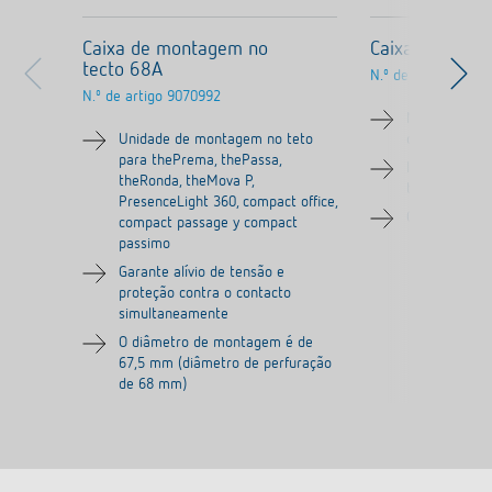
Caixa de montagem no
Caixa saliente
tecto 68A
N.º de artigo
9070
N.º de artigo
9070992
Molduras par
Unidade de montagem no teto
do detetor d
para thePrema, thePassa,
Indicado par
theRonda, theMova P,
theRonda, t
PresenceLight 360, compact office,
Cor: cinzento
compact passage y compact
passimo
Garante alívio de tensão e
proteção contra o contacto
simultaneamente
O diâmetro de montagem é de
67,5 mm (diâmetro de perfuração
de 68 mm)