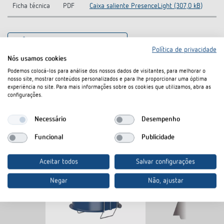
Ficha técnica
PDF
Caixa saliente PresenceLight (307,0 kB)
No cesto de documentos
Política de privacidade
Nós usamos cookies
Podemos colocá-los para análise dos nossos dados de visitantes, para melhorar o
nosso site, mostrar conteúdos personalizados e para lhe proporcionar uma óptima
experiência no site. Para mais informações sobre os cookies que utilizamos, abra as
configurações.
Produtos semelhantes
Necessário
Desempenho
Funcional
Publicidade
Aceitar todos
Salvar configurações
Negar
Não, ajustar