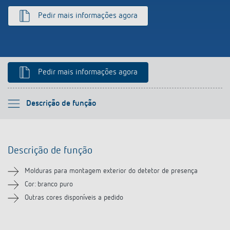
Pedir mais informações agora
Pedir mais informações agora
Por favor selecione
Descrição de função
Descrição de função
Descrição de função
Transferências
Molduras para montagem exterior do detetor de presença
Produtos semelhantes
Cor: branco puro
Outras cores disponíveis a pedido