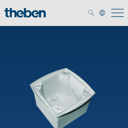
Merkzettel (
0
)
Produtos
Serviço
KNX
Soluções
Smart Home
Biblioteca de mídia
DALI
Empresa
Seminários técnicos
Sistema de casa inteligente LUXORliving
Detetores de presença e movimentos
Contacto
Projetores de LED
Theben AG
Foco LED