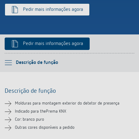
Pedir mais informações agora
Pedir mais informações agora
Por favor selecione
Descrição de função
Descrição de função
Descrição de função
Transferências
Molduras para montagem exterior do detetor de presença
Produtos semelhantes
Indicado para thePrema KNX
Cor: branco puro
Outras cores disponíveis a pedido