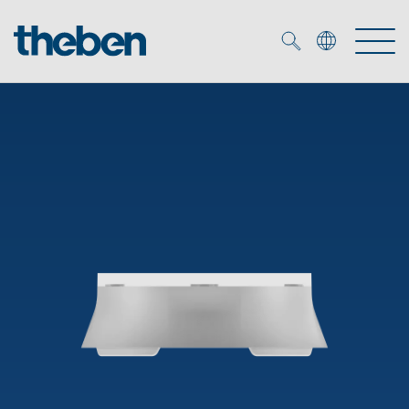
Merkzettel (
0
)
Produtos
Serviço
KNX
Soluções
Smart Home
Biblioteca de mídia
DALI
Empresa
Seminários técnicos
Sistema de casa inteligente LUXORliving
Detetores de presença e movimentos
Contacto
Projetores de LED
Theben AG
Foco LED