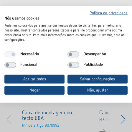
Política de privacidade
Nós usamos cookies
Podemos colocá-los para análise dos nossos dados de visitantes, para melhorar o
nosso site, mostrar conteúdos personalizados e para lhe proporcionar uma óptima
Produtos semelhantes
experiência no site. Para mais informações sobre os cookies que utilizamos, abra as
configurações.
Necessário
Desempenho
Funcional
Publicidade
Aceitar todos
Salvar configurações
Negar
Não, ajustar
Caixa de montagem no
Caixa saliente
tecto 68A
N.º de artigo
9070
N.º de artigo
9070992
Molduras par