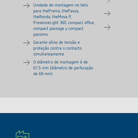
Unidade de montagem no teto
do detetor d
para thePrema, thePassa,
Indicado par
theRonda, theMova P,
theRonda, t
PresenceLight 360, compact office,
Cor: cinzento
compact passage y compact
passimo
Garante alívio de tensão e
proteção contra o contacto
simultaneamente
O diâmetro de montagem é de
67,5 mm (diâmetro de perfuração
de 68 mm)