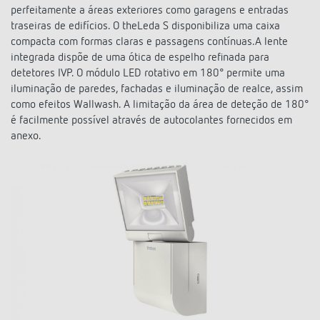
Comutação e regulação de LEDs
perfeitamente a áreas exteriores como garagens e entradas
Informações atuais
Pesquisador de produtos
Linha direta
traseiras de edifícios. O theLeda S disponibiliza uma caixa
Controlo da hora e da luz
compacta com formas claras e passagens contínuas.A lente
Medição inteligente
Cooperacoes
Biblioteca de mídia
integrada dispõe de uma ótica de espelho refinada para
Pessoa de contacto
Controlo da climatização
detetores IVP. O módulo LED rotativo em 180° permite uma
Referências
Ambiente
iluminação de paredes, fachadas e iluminação de realce, assim
Smart Metering
Consulta
Acessórios
como efeitos Wallwash. A limitação da área de deteção de 180°
é facilmente possível através de autocolantes fornecidos em
Design
LUXORliving
Como chegar
anexo.
Distribuicao global