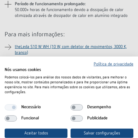
Período de funcionamento prolongado:
50.000+ horas de funcionamento devido a dissipação de calor
otimizada através de dissipador de calor em alumínio integrado
Para mais informações:
theLeda S10 W WH (10 W, com detetor de movimentos, 3000 K,
branco)
theLeda S10 W BK (10 W, com detetor de movimentos, 3000 K,
Política de privacidade
preto)
Nós usamos cookies
theLeda S10 WH (10 W, com detetor de movimentos, 4000 K,
Podemos colocá-los para análise dos nossos dados de visitantes, para melhorar o
branco)
nosso site, mostrar conteúdos personalizados e para lhe proporcionar uma óptima
experiência no site. Para mais informações sobre os cookies que utilizamos, abra as
theLeda S10 BK (10 W, com detetor de movimentos, 4000 K, preto)
configurações.
theLeda S10L WH (10 W, sem detetor de movimentos, 4000 K,
branco)
Necessário
Desempenho
theLeda S10L BK (10 W, sem detetor de movimentos, 4000 K,
preto)
Funcional
Publicidade
theLeda S20 W WH (20 W, com detetor de movimentos, 3000 K,
branco)
Aceitar todos
Salvar configurações