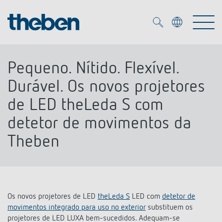
Merkzettel (
0
)
Pequeno. Nítido. Flexível.
Produtos
Durável. Os novos projetores
de LED theLeda S com
Serviço
KNX
detetor de movimentos da
Theben
Soluções
Smart Home
Biblioteca de mídia
DALI
Empresa
Seminários técnicos
Sistema de casa inteligente LUXORliving
Detetores de presença e movimentos
Os novos projetores de LED
theLeda S
LED com
detetor de
Contacto
Projetores de LED
movimentos integrado para uso no exterior
substituem os
Theben AG
Foco LED
projetores de LED LUXA bem-sucedidos. Adequam-se