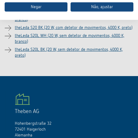
theLeda S20 W BK (20 W, com detetor de movimentos, 3000 K,
preto)
Negar
Não, ajustar
theLeda S20 WH (20 W, com detetor de movimentos, 4000 K,
branco)
theLeda S20 BK (20 W, com detetor de movimentos, 4000 K, preto)
theLeda S20L WH (20 W, sem detetor de movimentos, 4000 K,
branco)
theLeda S20L BK (20 W, sem detetor de movimentos, 4000 K,
preto)
Theben AG
Hohenbergstraße 32
72401 Haigerloch
Alemanha