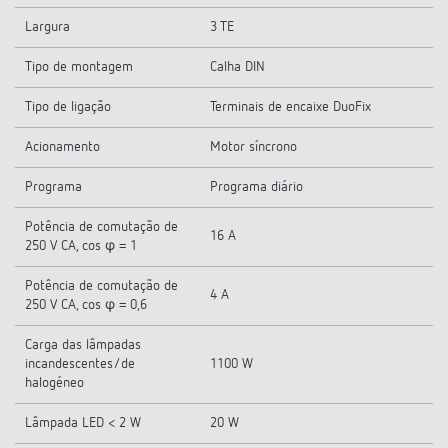
Largura
3 TE
Tipo de montagem
Calha DIN
Tipo de ligação
Terminais de encaixe DuoFix
Acionamento
Motor síncrono
Programa
Programa diário
Potência de comutação de
16 A
250 V CA, cos φ = 1
Potência de comutação de
4 A
250 V CA, cos φ = 0,6
Carga das lâmpadas
incandescentes/de
1100 W
halogéneo
Lâmpada LED < 2 W
20 W