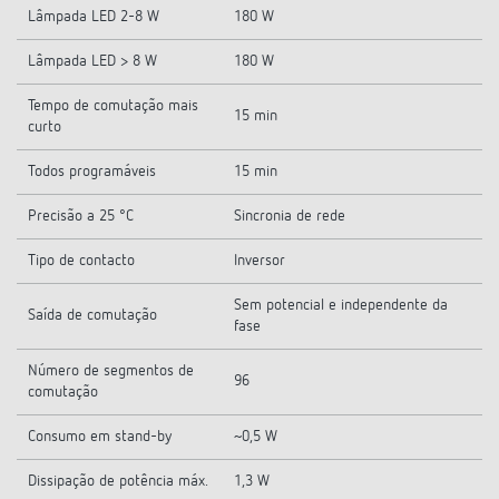
Lâmpada LED 2-8 W
180 W
Lâmpada LED > 8 W
180 W
Tempo de comutação mais
15 min
curto
Todos programáveis
15 min
Precisão a 25 °C
Sincronia de rede
Tipo de contacto
Inversor
Sem potencial e independente da
Saída de comutação
fase
Número de segmentos de
96
comutação
Consumo em stand-by
~0,5 W
Dissipação de potência máx.
1,3 W