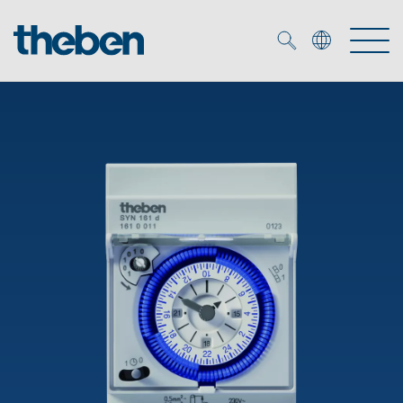
Merkzettel (
0
)
Produtos
Serviço
KNX
Soluções
Smart Home
Biblioteca de mídia
DALI
Empresa
Seminários técnicos
Sistema de casa inteligente LUXORliving
Detetores de presença e movimentos
Contacto
Projetores de LED
Theben AG
Foco LED