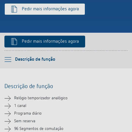
Pedir mais informações agora
Pedir mais informações agora
Por favor selecione
Descrição de função
Descrição de função
Descrição de função
Informação técnica
Relógio temporizador analógico
Transferências
1 canal
Programa diário
Acessórios
Sem reserva
96 Segmentos de comutação