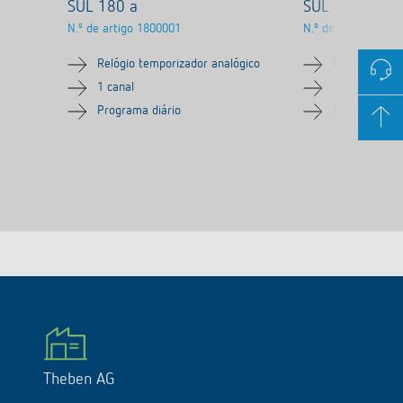
SUL 180 a
SUL 181 d
N.º de artigo
1800001
N.º de artigo
1810
Relógio temporizador analógico
Relógio temp
1 canal
1 canal
Programa diário
Programa diá
Theben AG