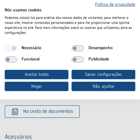
Política de privacidade
Nós usamos cookies
Podemos colocá-los para análise dos nossos dados de visitantes, para melhorar o
nosso site, mostrar conteúdos personalizados e para lhe proporcionar uma óptima
experiência no site. Para mais informações sobre os cookies que utilizamos, abra as
configurações.
Transferências
Necessário
Desempenho
CE
SYN 161 d-CE declaration of
PDF
Konformitätserklärung
conformity (226,0 kB)
Funcional
Publicidade
SYN 161 d-Operating instructions
Manual
PDF
Aceitar todos
Salvar configurações
(18,8 MB)
Negar
Não, ajustar
Ficha técnica
PDF
SYN 161 d (551,2 kB)
No cesto de documentos
Acessórios