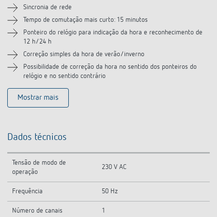
Produtos semelhantes
Sincronia de rede
Tempo de comutação mais curto: 15 minutos
Ponteiro do relógio para indicação da hora e reconhecimento de
12 h/24 h
Correção simples da hora de verão/inverno
Possibilidade de correção da hora no sentido dos ponteiros do
relógio e no sentido contrário
Mostrar mais
Dados técnicos
Tensão de modo de
230 V AC
operação
Frequência
50 Hz
Número de canais
1