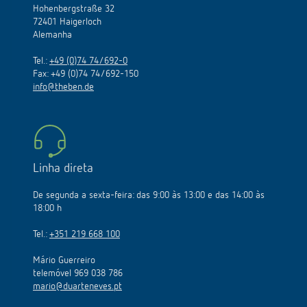
Hohenbergstraße 32
72401 Haigerloch
Alemanha
Tel.:
+49 (0)74 74/692-0
Fax: +49 (0)74 74/692-150
info@theben.de
Linha direta
De segunda a sexta-feira: das 9:00 às 13:00 e das 14:00 às
18:00 h
Tel.:
+351 219 668 100
Mário Guerreiro
telemóvel 969 038 786
mario@duarteneves.pt