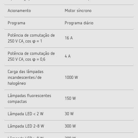
Acionamento
Motor síncrono
Programa
Programa diário
Potência de comutação de
16 A
250 V CA, cos φ = 1
Potência de comutação de
4 A
250 V CA, cos φ = 0,6
Carga das lâmpadas
incandescentes/de
1000 W
halogéneo
Lâmpadas fluorescentes
150 W
compactas
Lâmpada LED < 2 W
30 W
Lâmpada LED 2-8 W
300 W