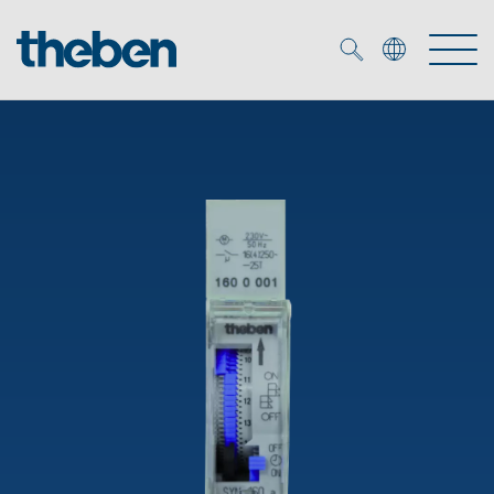
Merkzettel (
0
)
Produtos
Serviço
KNX
Soluções
Smart Home
Biblioteca de mídia
DALI
Empresa
Seminários técnicos
Sistema de casa inteligente LUXORliving
Detetores de presença e movimentos
Contacto
Projetores de LED
Theben AG
Foco LED