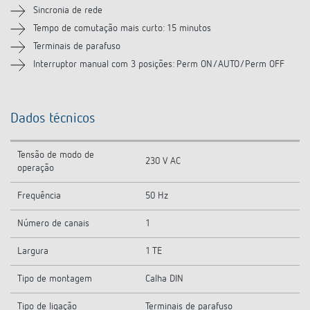
Produtos semelhantes
Sincronia de rede
Tempo de comutação mais curto: 15 minutos
Terminais de parafuso
Interruptor manual com 3 posições: Perm ON/AUTO/Perm OFF
Dados técnicos
Tensão de modo de
230 V AC
operação
Frequência
50 Hz
Número de canais
1
Largura
1 TE
Tipo de montagem
Calha DIN
Tipo de ligação
Terminais de parafuso