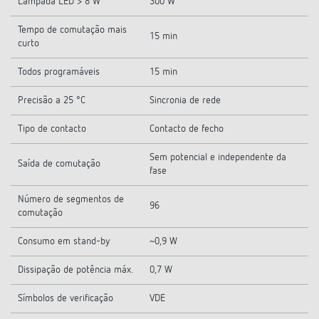
Lâmpada LED > 8 W
300 W
Tempo de comutação mais
15 min
curto
Todos programáveis
15 min
Precisão a 25 °C
Sincronia de rede
Tipo de contacto
Contacto de fecho
Sem potencial e independente da
Saída de comutação
fase
Número de segmentos de
96
comutação
Consumo em stand-by
~0,9 W
Dissipação de potência máx.
0,7 W
Símbolos de verificação
VDE