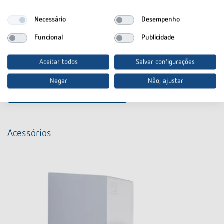
Necessário
Desempenho
Transferências
Funcional
Publicidade
Ficha técnica
PDF
SYN 160 a (437,6 kB)
Aceitar todos
Salvar configurações
Negar
Não, ajustar
No cesto de documentos
Acessórios