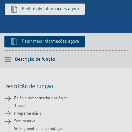
Pedir mais informações agora
Pedir mais informações agora
Por favor selecione
Descrição de função
Descrição de função
Descrição de função
Informação técnica
Relógio temporizador analógico
Transferências
1 canal
Programa diário
Acessórios
Sem reserva
96 Segmentos de comutação