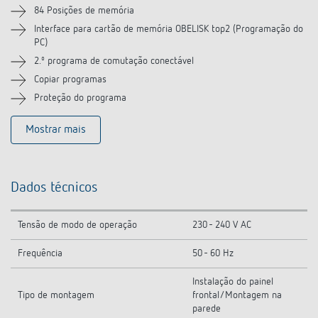
Produtos semelhantes
84 Posições de memória
Interface para cartão de memória OBELISK top2 (Programação do
PC)
2.º programa de comutação conectável
Copiar programas
Proteção do programa
Mostrar mais
Dados técnicos
Tensão de modo de operação
230 - 240 V AC
Frequência
50 - 60 Hz
Instalação do painel
Tipo de montagem
frontal/Montagem na
parede