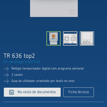
Comutação e regulação de LEDs
Informações atuais
Pesquisador de produtos
Linha direta
Controlo da hora e da luz
Medição inteligente
Cooperacoes
Biblioteca de mídia
Pessoa de contacto
Controlo da climatização
Referências
Ambiente
Smart Metering
Consulta
Acessórios
Design
LUXORliving
Como chegar
TR 636 top2
Distribuicao global
N.º de artigo: 6360100
Relógio temporizador digital com programa semanal
2 canais
Guia do utilizador orientado por texto no visor
No cesto de documentos
Ficha técnica