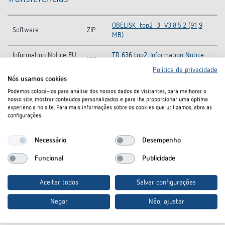
OBELISK_top2_3_V3.8.5.2 (91,9
Software
ZIP
MB)
Information Notice EU
TR 636 top2-Information Notice
PDF
Data Act
EU Data Act (74,5 kB)
Política de privacidade
Nós usamos cookies
CE
TR 636 top2-CE declaration of
PDF
Podemos colocá-los para análise dos nossos dados de visitantes, para melhorar o
Konformitätserklärung
conformity (255,3 kB)
nosso site, mostrar conteúdos personalizados e para lhe proporcionar uma óptima
experiência no site. Para mais informações sobre os cookies que utilizamos, abra as
Ficha técnica
PDF
TR 636 top2 (558,8 kB)
configurações.
Necessário
Desempenho
No cesto de documentos
Funcional
Publicidade
Aceitar todos
Salvar configurações
Acessórios
Negar
Não, ajustar