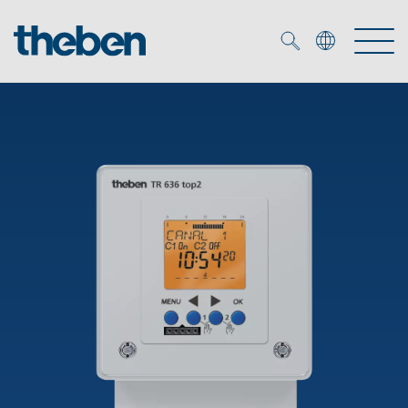
Merkzettel (
0
)
Produtos
Serviço
KNX
Soluções
Smart Home
Biblioteca de mídia
DALI
Empresa
Seminários técnicos
Sistema de casa inteligente LUXORliving
Detetores de presença e movimentos
Contacto
Projetores de LED
Theben AG
Foco LED