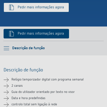
Pedir mais informações agora
Pedir mais informações agora
Por favor selecione
Descrição de função
Descrição de função
Descrição de função
Informação técnica
Relógio temporizador digital com programa semanal
Transferências
2 canais
Guia do utilizador orientado por texto no visor
Acessórios
Data e hora predefinidas
controlo total sem ligação à rede