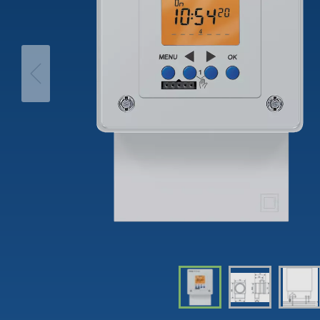
theLeda D
Automá
theLeda S
Regulad
Mostrar mais
Mostra