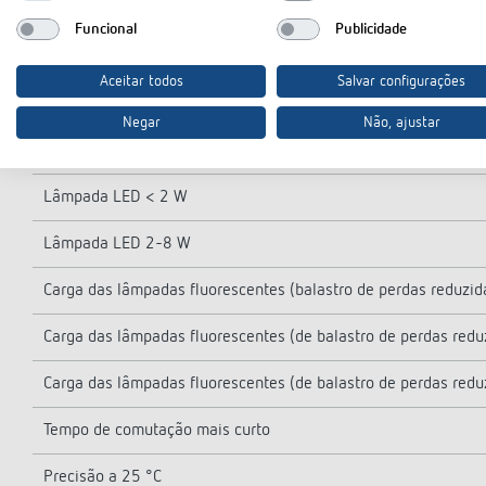
Potência de comutação de 250 V CA, cos φ = 1
Funcional
Publicidade
Potência de comutação de 250 V CA, cos φ = 0,6
Aceitar todos
Salvar configurações
Carga das lâmpadas incandescentes/de halogéneo
Negar
Não, ajustar
Lâmpadas fluorescentes compactas
Lâmpada LED < 2 W
Lâmpada LED 2-8 W
Carga das lâmpadas fluorescentes (balastro de perdas reduz
Carga das lâmpadas fluorescentes (de balastro de perdas red
Carga das lâmpadas fluorescentes (de balastro de perdas red
Tempo de comutação mais curto
Precisão a 25 °C