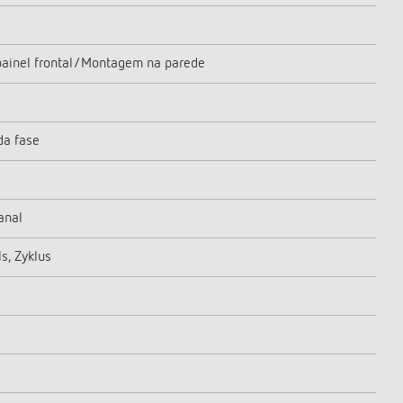
painel frontal/Montagem na parede
da fase
anal
s, Zyklus