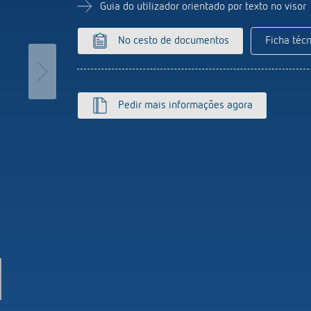
ticos de escada
Sistema de sensores
Guia do utilizador orientado por texto no visor
or de intensidade luminosa
r mais
No cesto de documentos
Ficha técn
Pedir mais informações agora