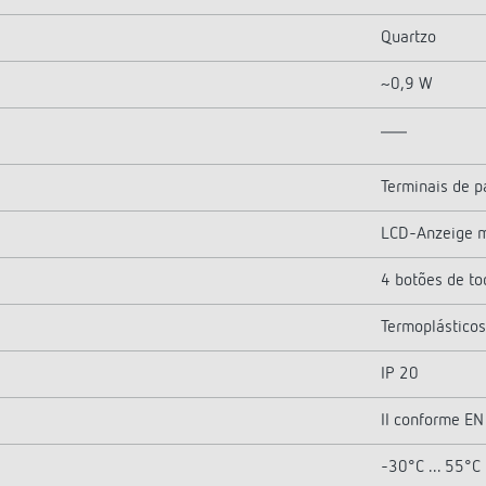
Quartzo
~0,9 W
Terminais de p
LCD-Anzeige mi
4 botões de to
Termoplásticos
IP 20
II conforme E
-30°C ... 55°C