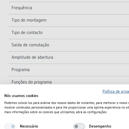
Frequência
Tipo de montagem
Tipo de contacto
Saída de comutação
Amplitude de abertura
Programa
Funções do programa
Política de priv
Número de canais
Nós usamos cookies
Podemos colocá-los para análise dos nossos dados de visitantes, para melhorar o nosso s
Número de posições de memória
mostrar conteúdos personalizados e para lhe proporcionar uma óptima experiência no sit
mais informações sobre os cookies que utilizamos, abra as configurações.
Reserva
Necessário
Desempenho