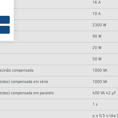
16 A
10 A
2300 W
90 W
20 W
50 W
idas)não compensada
1000 VA
uzidas) compensada em série
1000 VA
uzidas) compensada em paralelo
400 VA 42 µF
1 s
≤ ± 0,5 s/dia 