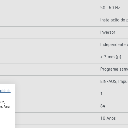
50 - 60 Hz
Instalação do 
Inversor
Independente 
< 3 mm (µ)
Programa sem
EIN-AUS, Impul
acidade
1
ite,
84
e. Para
10 Anos