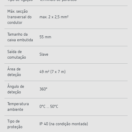
Máx. secção
transversal do
max. 2 x 2,5 mm²
condutor
Tamanho da
55 mm
caixa embutida
Saída de
Slave
comutação
Área de
49 m² (7 x 7 m)
deteção
Ângulo de
360°
deteção
Temperatura
0°C ... 50°C
ambiente
Tipo de
IP 40 (na condição montada)
proteção