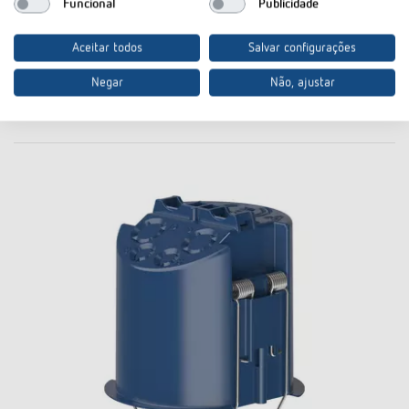
Funcional
Publicidade
No cesto de documentos
Aceitar todos
Salvar configurações
Negar
Não, ajustar
Acessórios