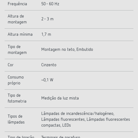
Frequência
50 - 60 Hz
Altura de
2 - 3 m
montagem
Altura mínima
1,7 m
Tipo de
Montagem no teto, Embutido
montagem
Cor
Cinzento
Consumo
~0,1 W
próprio
Tipo de
Medição da luz mista
fotometria
Lâmpadas de incandescência/halogéneo,
Tipos de
Lâmpadas fluorescentes, Lâmpadas fluorescentes
lâmpadas
compactas, LEDs
Tipo de ligação
Terminais de parafuso