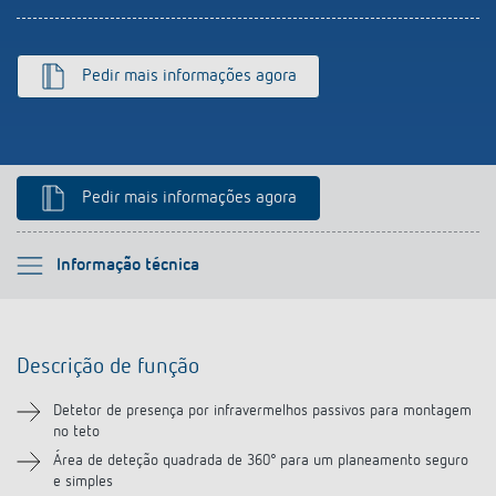
Pedir mais informações agora
Pedir mais informações agora
Por favor selecione
Informação técnica
Descrição de função
Descrição de função
Informação técnica
Detetor de presença por infravermelhos passivos para montagem
no teto
Transferências
Área de deteção quadrada de 360° para um planeamento seguro
e simples
Acessórios