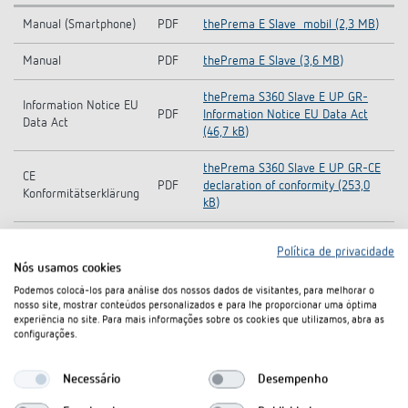
Manual (Smartphone)
PDF
thePrema E Slave_mobil (2,3 MB)
Manual
PDF
thePrema E Slave (3,6 MB)
thePrema S360 Slave E UP GR-
Information Notice EU
PDF
Information Notice EU Data Act
Data Act
(46,7 kB)
thePrema S360 Slave E UP GR-CE
CE
PDF
declaration of conformity (253,0
Konformitätserklärung
kB)
Product
THEB-00016-V01.01-Product
Política de privacidade
Environmental Profile
PDF
Environmental Profile (PEP/EPD)
Nós usamos cookies
(PEP/EPD)
(750,6 kB)
Podemos colocá-los para análise dos nossos dados de visitantes, para melhorar o
nosso site, mostrar conteúdos personalizados e para lhe proporcionar uma óptima
thePrema S360 Slave E UP GR (1,2
Ficha técnica
PDF
experiência no site. Para mais informações sobre os cookies que utilizamos, abra as
MB)
configurações.
Abrir dados de planejamento no
BIM data
Necessário
Desempenho
app web