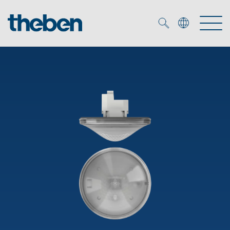
Merkzettel (
0
)
Produtos
Serviço
KNX
Soluções
Smart Home
Biblioteca de mídia
DALI
Empresa
Seminários técnicos
Sistema de casa inteligente LUXORliving
Detetores de presença e movimentos
Contacto
Projetores de LED
Theben AG
Foco LED