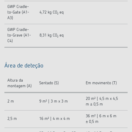
GWP Cradle-
to-Gate (A1-
4,72 kg CO₂ eq
A3)
GWP Cradle-
to-Grave (A1-
8,31 kg CO₂ eq
C4)
Área de deteção
Altura da
Sentado (S)
Em movimento (T)
montagem (A)
20 m² | 4,5 m x 4,5
2 m
9 m² | 3 m x 3 m
m ± 0,5 m
36 m² | 6 m x 6 m
2,5 m
16 m² | 4 m x 4 m
± 0,5 m