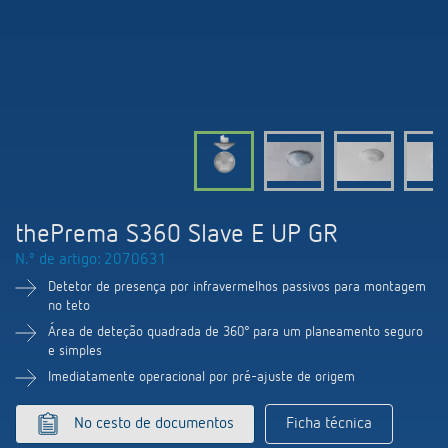
Comutação e regulação de LEDs
Informações atuais
Pesquisador de produtos
Linha direta
Controlo da hora e da luz
Medição inteligente
Cooperacoes
Biblioteca de mídia
Pessoa de contacto
Controlo da climatização
Referências
Ambiente
Smart Metering
Consulta
Acessórios
Design
LUXORliving
Como chegar
thePrema S360 Slave E UP GR
Distribuicao global
N.º de artigo: 2070631
Detetor de presença por infravermelhos passivos para montagem
no teto
Área de deteção quadrada de 360° para um planeamento seguro
e simples
Imediatamente operacional por pré-ajuste de origem
No cesto de documentos
Ficha técnica