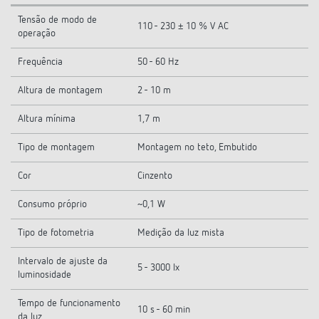
Tensão de modo de
110 - 230 ± 10 % V AC
operação
Frequência
50 - 60 Hz
Altura de montagem
2 - 10 m
Altura mínima
1,7 m
Tipo de montagem
Montagem no teto, Embutido
Cor
Cinzento
Consumo próprio
~0,1 W
Tipo de fotometria
Medição da luz mista
Intervalo de ajuste da
5 - 3000 lx
luminosidade
Tempo de funcionamento
10 s - 60 min
da luz