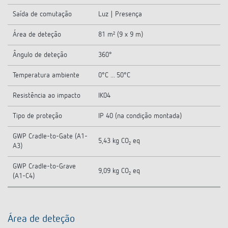
Saída de comutação
Luz | Presença
Área de deteção
81 m² (9 x 9 m)
Ângulo de deteção
360°
Temperatura ambiente
0°C ... 50°C
Resistência ao impacto
IK04
Tipo de proteção
IP 40 (na condição montada)
GWP Cradle-to-Gate (A1-
5,43 kg CO₂ eq
A3)
GWP Cradle-to-Grave
9,09 kg CO₂ eq
(A1-C4)
Área de deteção