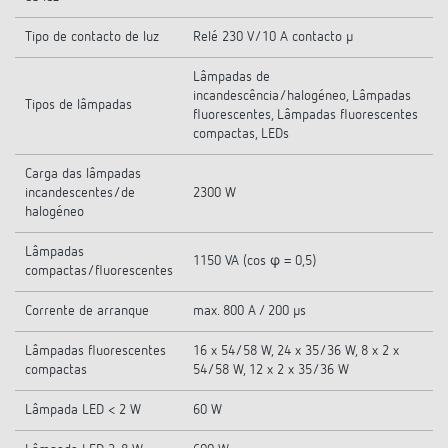
Tipo de contacto de luz
Relé 230 V/10 A contacto µ
Lâmpadas de
incandescência/halogéneo, Lâmpadas
Tipos de lâmpadas
fluorescentes, Lâmpadas fluorescentes
compactas, LEDs
Carga das lâmpadas
incandescentes/de
2300 W
halogéneo
Lâmpadas
1150 VA (cos φ = 0,5)
compactas/fluorescentes
Corrente de arranque
max. 800 A / 200 µs
Lâmpadas fluorescentes
16 x 54/58 W, 24 x 35/36 W, 8 x 2 x
compactas
54/58 W, 12 x 2 x 35/36 W
Lâmpada LED < 2 W
60 W