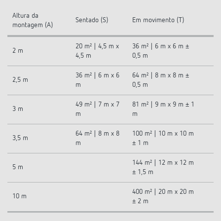
Altura da
Sentado (S)
Em movimento (T)
montagem (A)
20 m² | 4,5 m x
36 m² | 6 m x 6 m ±
2 m
4,5 m
0,5 m
36 m² | 6 m x 6
64 m² | 8 m x 8 m ±
2,5 m
m
0,5 m
49 m² | 7 m x 7
81 m² | 9 m x 9 m ± 1
3 m
m
m
64 m² | 8 m x 8
100 m² | 10 m x 10 m
3,5 m
m
± 1 m
144 m² | 12 m x 12 m
5 m
± 1,5 m
400 m² | 20 m x 20 m
10 m
± 2 m