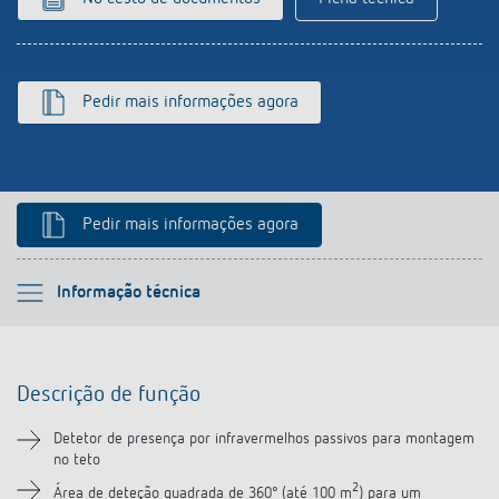
Pedir mais informações agora
Pedir mais informações agora
Por favor selecione
Informação técnica
Descrição de função
Descrição de função
Informação técnica
Detetor de presença por infravermelhos passivos para montagem
no teto
Transferências
2
Área de deteção quadrada de 360° (até 100 m
) para um