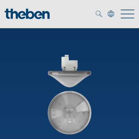
Merkzettel (
0
)
Produtos
Serviço
KNX
Soluções
Smart Home
Biblioteca de mídia
DALI
Empresa
Seminários técnicos
Sistema de casa inteligente LUXORliving
Detetores de presença e movimentos
Contacto
Projetores de LED
Theben AG
Foco LED