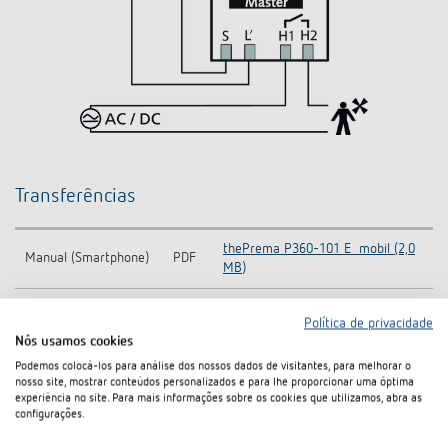
Transferências
thePrema P360-101 E_mobil (2,0
Manual (Smartphone)
PDF
MB)
Manual
PDF
thePrema P360-101 E (4,8 MB)
Política de privacidade
Nós usamos cookies
Símbolo CAD
ZIP
thePrema P360-101 E (26,0 kB)
Podemos colocá-los para análise dos nossos dados de visitantes, para melhorar o
nosso site, mostrar conteúdos personalizados e para lhe proporcionar uma óptima
thePrema P360-101 E UP GR-
Information Notice EU
experiência no site. Para mais informações sobre os cookies que utilizamos, abra as
PDF
Information Notice EU Data Act
configurações.
Data Act
(46,4 kB)