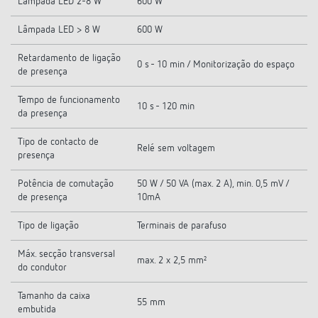
Lâmpada LED 2-8 W
600 W
Lâmpada LED > 8 W
600 W
Retardamento de ligação
0 s - 10 min / Monitorização do espaço
de presença
Tempo de funcionamento
10 s - 120 min
da presença
Tipo de contacto de
Relé sem voltagem
presença
Potência de comutação
50 W / 50 VA (max. 2 A), min. 0,5 mV /
de presença
10mA
Tipo de ligação
Terminais de parafuso
Máx. secção transversal
max. 2 x 2,5 mm²
do condutor
Tamanho da caixa
55 mm
embutida