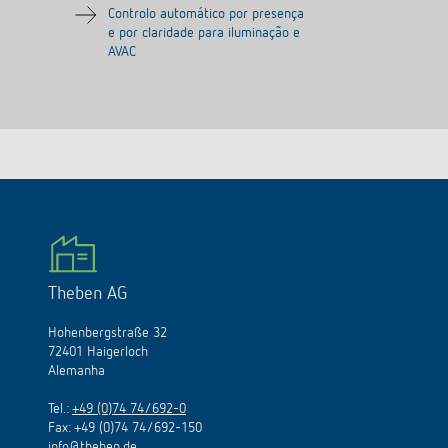
Controlo automático por presença
e por claridade para iluminação e
AVAC
Theben AG
Hohenbergstraße 32
72401 Haigerloch
Alemanha
Tel.:
+49 (0)74 74/692-0
Fax: +49 (0)74 74/692-150
info@theben.de