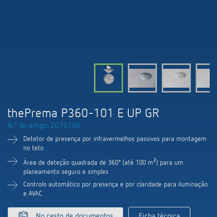
Comutação e regulação de LEDs
Informações atuais
Pesquisador de produtos
Linha direta
Controlo da hora e da luz
Medição inteligente
Cooperacoes
Biblioteca de mídia
Pessoa de contacto
Controlo da climatização
Referências
Ambiente
Smart Metering
Consulta
Acessórios
Design
LUXORliving
Como chegar
thePrema P360-101 E UP GR
Distribuicao global
N.º de artigo: 2070106
Detetor de presença por infravermelhos passivos para montagem
no teto
2
Área de deteção quadrada de 360° (até 100 m
) para um
planeamento seguro e simples
Controlo automático por presença e por claridade para iluminação
e AVAC
No cesto de documentos
Ficha técnica