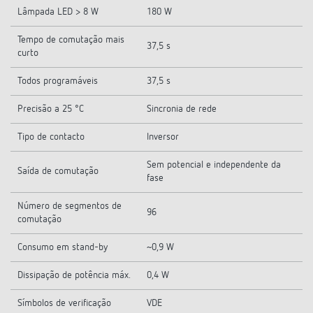
Lâmpada LED > 8 W
180 W
Tempo de comutação mais
37,5 s
curto
Todos programáveis
37,5 s
Precisão a 25 °C
Sincronia de rede
Tipo de contacto
Inversor
Sem potencial e independente da
Saída de comutação
fase
Número de segmentos de
96
comutação
Consumo em stand-by
~0,9 W
Dissipação de potência máx.
0,4 W
Símbolos de verificação
VDE