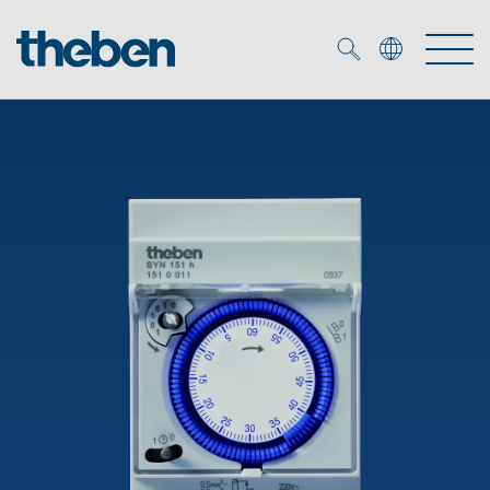
Merkzettel (
0
)
Produtos
Serviço
KNX
Soluções
Smart Home
Biblioteca de mídia
DALI
Empresa
Seminários técnicos
Sistema de casa inteligente LUXORliving
Detetores de presença e movimentos
Contacto
Projetores de LED
Theben AG
Foco LED