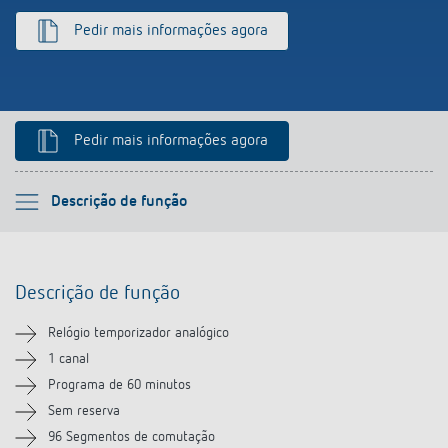
Pedir mais informações agora
Pedir mais informações agora
Por favor selecione
Descrição de função
Descrição de função
Descrição de função
Informação técnica
Relógio temporizador analógico
Transferências
1 canal
Programa de 60 minutos
Acessórios
Sem reserva
96 Segmentos de comutação