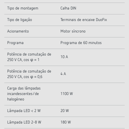
Tipo de montagem
Calha DIN
Tipo de ligação
Terminais de encaixe DuoFix
Acionamento
Motor síncrono
Programa
Programa de 60 minutos
Potência de comutação de
10 A
250 V CA, cos φ = 1
Potência de comutação de
4 A
250 V CA, cos φ = 0,6
Carga das lâmpadas
incandescentes/de
1100 W
halogéneo
Lâmpada LED < 2 W
20 W
Lâmpada LED 2-8 W
180 W