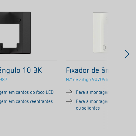
 ângulo 10 BK
Fixador de ângulo 1
987
N.º de artigo
9070969
gem em cantos do foco LED
Para a montagem em cantos d
gem em cantos reentrantes
Para a montagem em cantos r
ou salientes