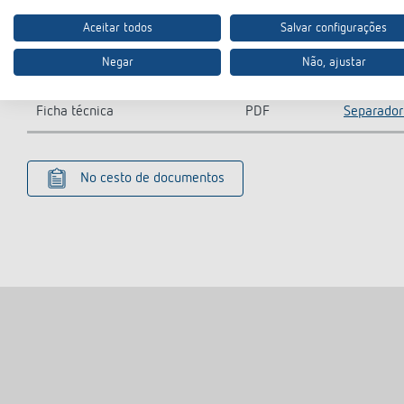
Aceitar todos
Salvar configurações
Transferências
Negar
Não, ajustar
Ficha técnica
PDF
Separador
No cesto de documentos