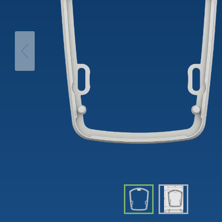
theLeda D
Automá
theLeda S
Regulad
Mostrar mais
Mostra