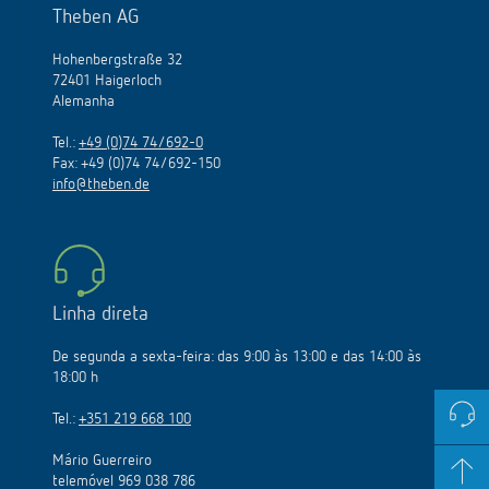
Theben AG
Hohenbergstraße 32
72401 Haigerloch
Alemanha
Tel.:
+49 (0)74 74/692-0
Fax: +49 (0)74 74/692-150
info@theben.de
Linha direta
De segunda a sexta-feira: das 9:00 às 13:00 e das 14:00 às
18:00 h
Tel.:
+351 219 668 100
Mário Guerreiro
telemóvel 969 038 786