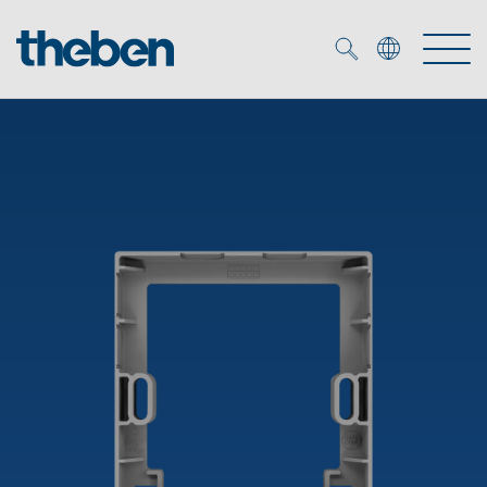
Merkzettel (
0
)
Produtos
Serviço
KNX
Soluções
Smart Home
Biblioteca de mídia
DALI
Empresa
Seminários técnicos
Sistema de casa inteligente LUXORliving
Detetores de presença e movimentos
Contacto
Projetores de LED
Theben AG
Foco LED