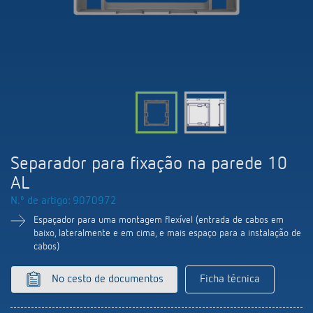
Comutação e regulação de LEDs
Informações atuais
Pesquisador de produtos
Linha direta
Controlo da hora e da luz
Medição inteligente
Cooperacoes
Biblioteca de mídia
Pessoa de contacto
Controlo da climatização
Referências
Ambiente
Smart Metering
Consulta
Acessórios
Design
LUXORliving
Como chegar
Separador para fixação na parede 10
Distribuicao global
AL
N.º de artigo: 9070972
Espaçador para uma montagem flexível (entrada de cabos em
baixo, lateralmente e em cima, e mais espaço para a instalação de
cabos)
No cesto de documentos
Ficha técnica