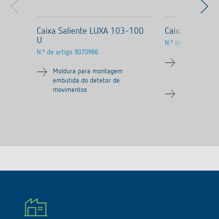
Caixa Saliente LUXA 103-100
Caixa Salient
U
N.º de artigo
9070
N.º de artigo
9070986
Moldura par
Moldura para montagem
superfície do
embutida do detetor de
presença/mo
movimentos
Adequado pa
103-200