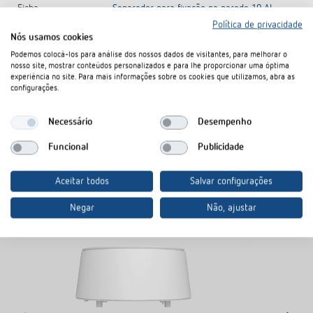
Ficha
Separador para fixação na parede 10 AL
PDF
técnica
(220,5 kB)
Política de privacidade
Nós usamos cookies
Podemos colocá-los para análise dos nossos dados de visitantes, para melhorar o
nosso site, mostrar conteúdos personalizados e para lhe proporcionar uma óptima
No cesto de documentos
experiência no site. Para mais informações sobre os cookies que utilizamos, abra as
configurações.
Necessário
Desempenho
Funcional
Publicidade
Produtos semelhantes
Aceitar todos
Salvar configurações
Negar
Não, ajustar