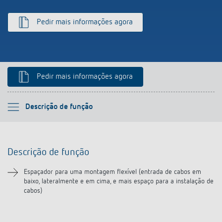
Pedir mais informações agora
Pedir mais informações agora
Por favor selecione
Descrição de função
Descrição de função
Descrição de função
Transferências
Espaçador para uma montagem flexível (entrada de cabos em
baixo, lateralmente e em cima, e mais espaço para a instalação de
Produtos semelhantes
cabos)