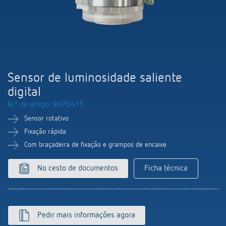
Comutação e regulação de LEDs
Informações atuais
Pesquisador de produtos
Linha direta
Controlo da hora e da luz
Medição inteligente
Cooperacoes
Biblioteca de mídia
Pessoa de contacto
Controlo da climatização
Referências
Ambiente
Smart Metering
Consulta
Acessórios
Sensor de luminosidade saliente
Design
LUXORliving
digital
Como chegar
N.º de artigo: 9070415
Distribuicao global
Sensor rotativo
Fixação rápida
Com braçadeira de fixação e grampos de encaixe
No cesto de documentos
Ficha técnica
Pedir mais informações agora