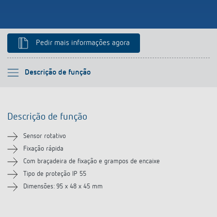
Pedir mais informações agora
Por favor selecione
Descrição de função
Descrição de função
Descrição de função
Transferências
Sensor rotativo
Produtos semelhantes
Fixação rápida
Com braçadeira de fixação e grampos de encaixe
Tipo de proteção IP 55
Dimensões: 95 x 48 x 45 mm