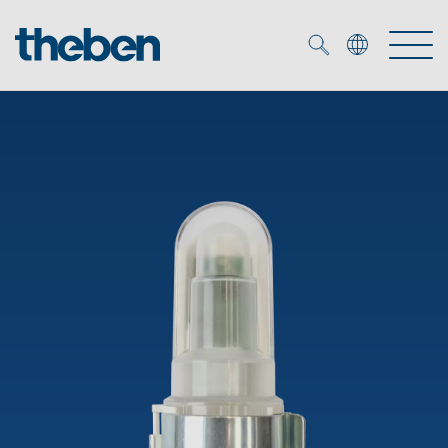
Merkzettel (
0
)
Produtos
Serviço
KNX
Soluções
Smart Home
Biblioteca de mídia
DALI
Empresa
Seminários técnicos
Sistema de casa inteligente LUXORliving
Detetores de presença e movimentos
Contacto
Projetores de LED
Theben AG
Foco LED