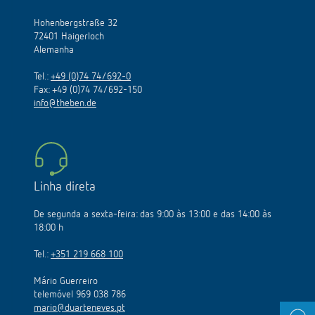
Hohenbergstraße 32
72401 Haigerloch
Alemanha
Tel.:
+49 (0)74 74/692-0
Fax: +49 (0)74 74/692-150
info@theben.de
Linha direta
De segunda a sexta-feira: das 9:00 às 13:00 e das 14:00 às
18:00 h
Tel.:
+351 219 668 100
Mário Guerreiro
telemóvel 969 038 786
mario@duarteneves.pt