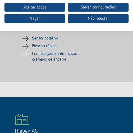
Aceitar todos
Salvar configurações
Sensor de luminosidade
Negar
Não, ajustar
saliente digital
N.º de artigo
9070415
Sensor rotativo
Fixação rápida
Com braçadeira de fixação e
grampos de encaixe
Theben AG