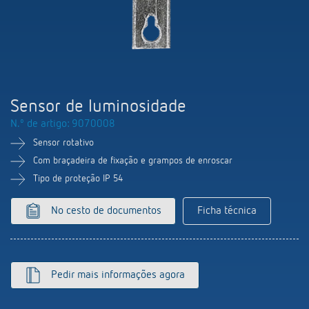
Comutação e regulação de LEDs
Informações atuais
Pesquisador de produtos
Linha direta
Controlo da hora e da luz
Medição inteligente
Cooperacoes
Biblioteca de mídia
Pessoa de contacto
Controlo da climatização
Referências
Ambiente
Smart Metering
Consulta
Acessórios
Sensor de luminosidade
Design
LUXORliving
N.º de artigo: 9070008
Como chegar
Sensor rotativo
Distribuicao global
Com braçadeira de fixação e grampos de enroscar
Tipo de proteção IP 54
No cesto de documentos
Ficha técnica
Pedir mais informações agora