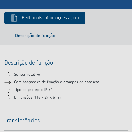
Pedir mais informações agora
Por favor selecione
Descrição de função
Descrição de função
Descrição de função
Transferências
Sensor rotativo
Produtos semelhantes
Com braçadeira de fixação e grampos de enroscar
Tipo de proteção IP 54
Dimensões: 116 x 27 x 61 mm
Transferências