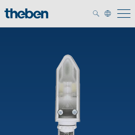
Merkzettel (
0
)
Produtos
Serviço
KNX
Soluções
Smart Home
Biblioteca de mídia
DALI
Empresa
Seminários técnicos
Sistema de casa inteligente LUXORliving
Detetores de presença e movimentos
Contacto
Projetores de LED
Theben AG
Foco LED