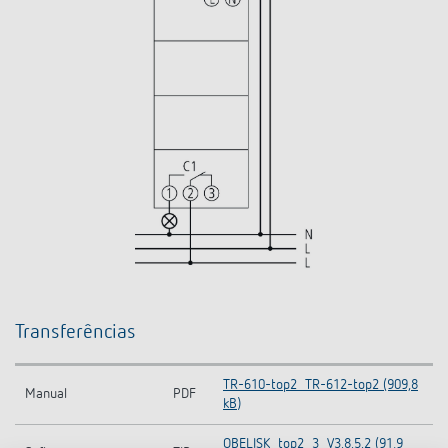
Transferências
TR-610-top2_TR-612-top2 (909,8
Manual
PDF
kB)
OBELISK_top2_3_V3.8.5.2 (91,9