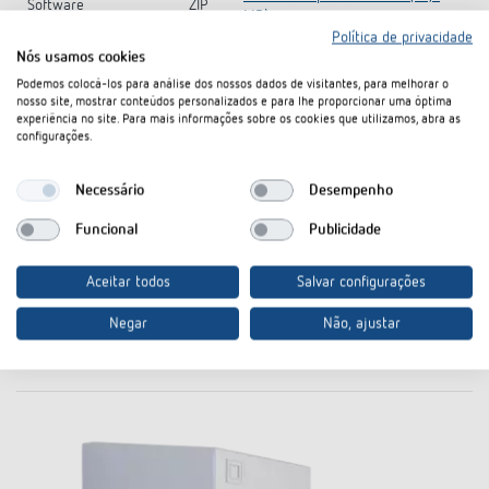
Software
ZIP
MB)
Política de privacidade
Nós usamos cookies
Information Notice EU
TR 610 top2 G-Information Notice
PDF
Data Act
EU Data Act (74,5 kB)
Podemos colocá-los para análise dos nossos dados de visitantes, para melhorar o
nosso site, mostrar conteúdos personalizados e para lhe proporcionar uma óptima
experiência no site. Para mais informações sobre os cookies que utilizamos, abra as
CE
TR 610 top2 G-CE declaration of
PDF
configurações.
Konformitätserklärung
conformity (252,6 kB)
Ficha técnica
PDF
TR 610 top2 G (638,8 kB)
Necessário
Desempenho
Funcional
Publicidade
No cesto de documentos
Aceitar todos
Salvar configurações
Negar
Não, ajustar
Acessórios