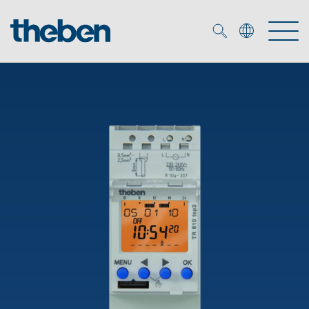
Merkzettel (
0
)
Produtos
Serviço
KNX
Soluções
Smart Home
Biblioteca de mídia
DALI
Empresa
Seminários técnicos
Sistema de casa inteligente LUXORliving
Detetores de presença e movimentos
Contacto
Projetores de LED
Theben AG
Foco LED