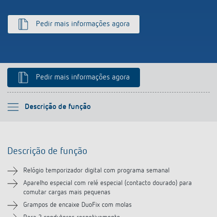
Pedir mais informações agora
Pedir mais informações agora
Por favor selecione
Descrição de função
Descrição de função
Descrição de função
Informação técnica
Relógio temporizador digital com programa semanal
Transferências
Aparelho especial com relé especial (contacto dourado) para
comutar cargas mais pequenas
Grampos de encaixe DuoFix com molas
Acessórios