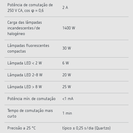
Potência de comutação de
2 A
250 V CA, cos φ = 0,6
Carga das lâmpadas
incandescentes/de
1400 W
halogéneo
Lâmpadas fluorescentes
30 W
compactas
Lâmpada LED < 2 W
6 W
Lâmpada LED 2-8 W
20 W
Lâmpada LED > 8 W
25 W
Potência mín. de comutação
<1 mA
Tempo de comutação mais
1 min
curto
Precisão a 25 °C
típico ± 0,25 s/dia (Quartzo)