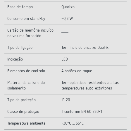
Base de tempo
Quartzo
Consumo em stand-by
~0,8 W
Cartão de memória incluído
no volume fornecido
Tipo de ligação
Terminais de encaixe DuoFix
Indicação
LCD
Elementos de controlo
4 botões de toque
Material da caixa e do
Termoplásticos resistentes a altas
isolamento
temperaturas auto-extintores
Tipo de proteção
IP 20
Classe de proteção
II conforme EN 60 730-1
Temperatura ambiente
-30°C ... 55°C