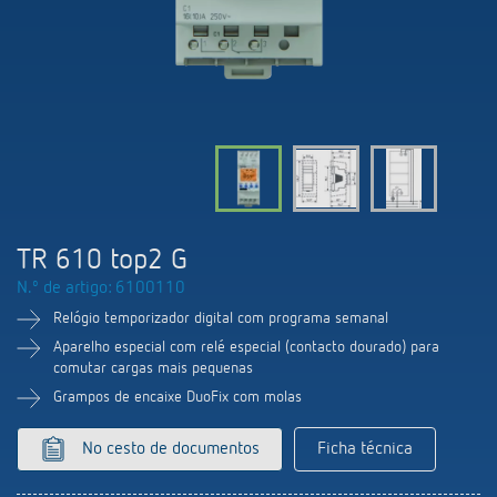
Comutação e regulação de LEDs
Informações atuais
Pesquisador de produtos
Linha direta
Controlo da hora e da luz
Medição inteligente
Cooperacoes
Biblioteca de mídia
Pessoa de contacto
Controlo da climatização
Referências
Ambiente
Smart Metering
Consulta
Acessórios
Design
LUXORliving
Como chegar
TR 610 top2 G
Distribuicao global
N.º de artigo: 6100110
Relógio temporizador digital com programa semanal
Aparelho especial com relé especial (contacto dourado) para
comutar cargas mais pequenas
Grampos de encaixe DuoFix com molas
No cesto de documentos
Ficha técnica