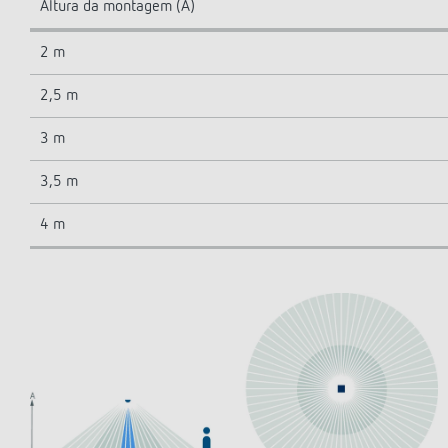
Altura da montagem (A)
2 m
2,5 m
3 m
3,5 m
4 m