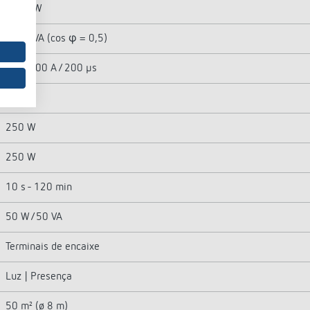
2300 W
1150 VA (cos φ = 0,5)
max. 400 A / 200 µs
25 W
250 W
250 W
10 s - 120 min
50 W/50 VA
Terminais de encaixe
Luz | Presença
50 m² (ø 8 m)