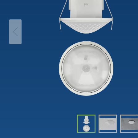
theLeda D
Automá
theLeda S
Regulad
Mostrar mais
Mostra