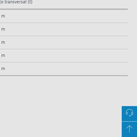
 transversal (t)
7 m
7 m
8 m
8 m
9 m