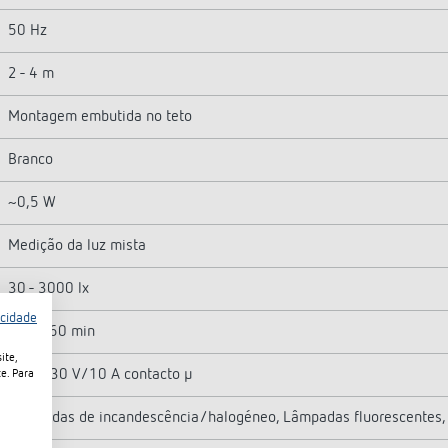
50 Hz
2 - 4 m
Montagem embutida no teto
Branco
~0,5 W
Medição da luz mista
30 - 3000 lx
acidade
10 s - 60 min
ite,
Relé 230 V/10 A contacto µ
e. Para
Lâmpadas de incandescência/halogéneo, Lâmpadas fluorescentes,