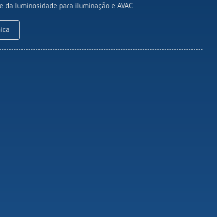
Comando à distância de serviço
e da luminosidade para iluminação e AVAC
detectores / focos
Material de montagem para detetores /
ica
focos
Mostrar mais