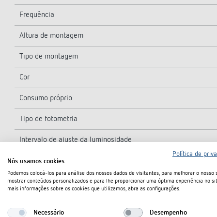
Frequência
Altura de montagem
Tipo de montagem
Cor
Consumo próprio
Tipo de fotometria
Intervalo de ajuste da luminosidade
Política de priv
Tempo de funcionamento da luz
Nós usamos cookies
Podemos colocá-los para análise dos nossos dados de visitantes, para melhorar o nosso s
Tipo de contacto de luz
mostrar conteúdos personalizados e para lhe proporcionar uma óptima experiência no sit
mais informações sobre os cookies que utilizamos, abra as configurações.
Tipos de lâmpadas
Necessário
Desempenho