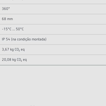
360°
68 mm
-15°C ... 50°C
IP 54 (na condição montada)
3,67 kg CO₂ eq
20,08 kg CO₂ eq