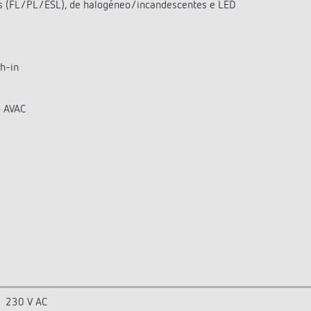
es (FL/PL/ESL), de halogéneo/incandescentes e LED
h-in
o AVAC
230 V AC