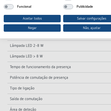
Carga das lâmpadas incandescentes/de halogéneo
Funcional
Publicidade
Lâmpadas compactas/fluorescentes
Aceitar todos
Salvar configurações
Corrente de arranque
Negar
Não, ajustar
Lâmpada LED < 2 W
Lâmpada LED 2-8 W
Lâmpada LED > 8 W
Tempo de funcionamento da presença
Potência de comutação de presença
Tipo de ligação
Saída de comutação
Área de deteção