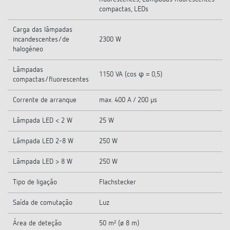
compactas, LEDs
Carga das lâmpadas
incandescentes/de
2300 W
halogéneo
Lâmpadas
1150 VA (cos φ = 0,5)
compactas/fluorescentes
Corrente de arranque
max. 400 A / 200 µs
Lâmpada LED < 2 W
25 W
Lâmpada LED 2-8 W
250 W
Lâmpada LED > 8 W
250 W
Tipo de ligação
Flachstecker
Saída de comutação
Luz
Área de deteção
50 m² (ø 8 m)