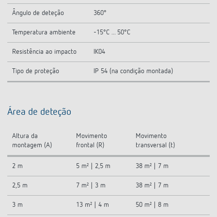
Ângulo de deteção
360°
Temperatura ambiente
-15°C ... 50°C
Resistência ao impacto
IK04
Tipo de proteção
IP 54 (na condição montada)
Área de deteção
Altura da
Movimento
Movimento
montagem (A)
frontal (R)
transversal (t)
2 m
5 m² | 2,5 m
38 m² | 7 m
2,5 m
7 m² | 3 m
38 m² | 7 m
3 m
13 m² | 4 m
50 m² | 8 m