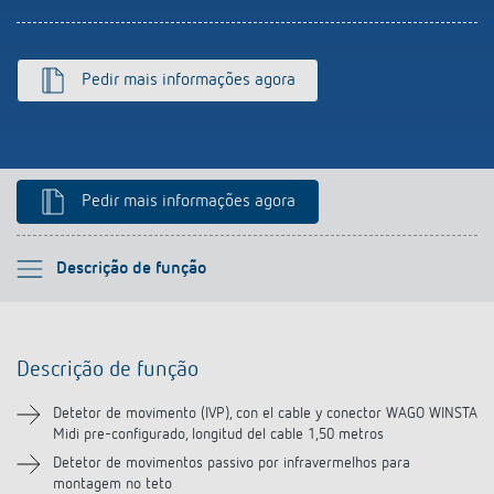
Pedir mais informações agora
Pedir mais informações agora
Por favor selecione
Descrição de função
Descrição de função
Descrição de função
Informação técnica
Detetor de movimento (IVP), con el cable y conector WAGO WINSTA
Midi pre-configurado, longitud del cable 1,50 metros
Transferências
Detetor de movimentos passivo por infravermelhos para
montagem no teto