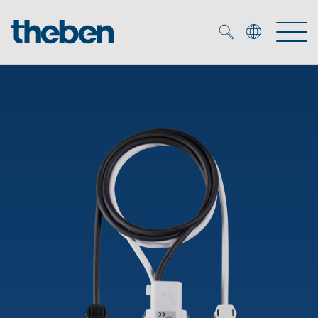
Merkzettel (
0
)
Produtos
Serviço
KNX
Soluções
Smart Home
Biblioteca de mídia
DALI
Empresa
Seminários técnicos
Sistema de casa inteligente LUXORliving
Detetores de presença e movimentos
Contacto
Projetores de LED
Theben AG
Foco LED