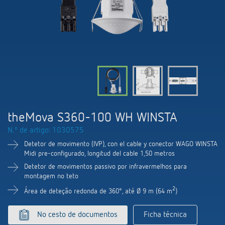
Comutação e regulação de LEDs
Informações atuais
Pesquisador de produtos
Linha direta
Controlo da hora e da luz
Medição inteligente
Cooperacoes
Biblioteca de mídia
Pessoa de contacto
Controlo da climatização
Referências
Ambiente
Smart Metering
Consulta
Acessórios
Design
LUXORliving
Como chegar
theMova S360-100 WH WINSTA
Distribuicao global
N.º de artigo: 1030575
Detetor de movimento (IVP), con el cable y conector WAGO WINSTA
Midi pre-configurado, longitud del cable 1,50 metros
Detetor de movimentos passivo por infravermelhos para
montagem no teto
2
Área de deteção redonda de 360°, até Ø 9 m (64 m
)
No cesto de documentos
Ficha técnica