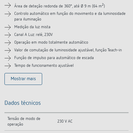
Acessórios
2
Área de deteção redonda de 360°, até Ø 9 m (64 m
)
Controlo automático em função do movimento e da luminosidade
Produtos semelhantes
para iluminação
Medição da luz mista
Canal A Luz: relé, 230V
Operação em modo totalmente automático
Valor de comutação de luminosidade ajustável, função Teach-in
Função de impulso para automático de escada
Tempo de funcionamento ajustável
Mostrar mais
Dados técnicos
Tensão de modo de
230 V AC
operação