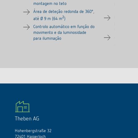
montagem no teto
pre-configura
1,50 metros
Área de deteção redonda de 360°,
2
Detetor de m
até Ø 9 m (64 m
)
por infraver
Controlo automático em função do
montagem no
movimento e da luminosidade
Área de dete
para iluminação
até Ø 9 m (6
Theben AG
Hohenbergstraße 32
72401 Haigerloch