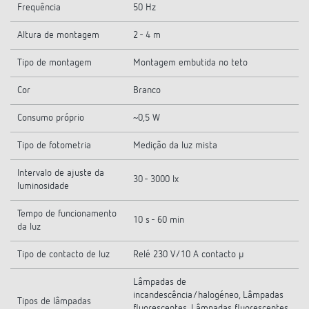
Frequência
50 Hz
Altura de montagem
2 - 4 m
Tipo de montagem
Montagem embutida no teto
Cor
Branco
Consumo próprio
~0,5 W
Tipo de fotometria
Medição da luz mista
Intervalo de ajuste da
30 - 3000 lx
luminosidade
Tempo de funcionamento
10 s - 60 min
da luz
Tipo de contacto de luz
Relé 230 V/10 A contacto µ
Lâmpadas de
incandescência/halogéneo, Lâmpadas
Tipos de lâmpadas
fluorescentes, Lâmpadas fluorescentes