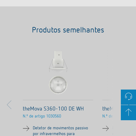
Produtos semelhantes
theMova S360-100 DE WH
theMova S360
N.º de artigo
1030560
N.º de artigo
1030
Detetor de movimentos passivo
Detetor de m
por infravermelhos para
el cable y co