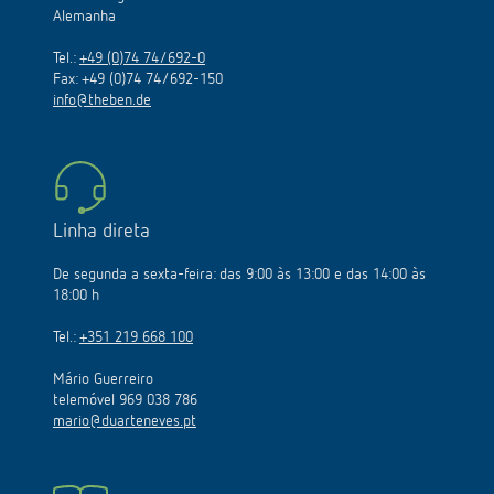
Alemanha
Tel.:
+49 (0)74 74/692-0
Fax: +49 (0)74 74/692-150
info@theben.de
Linha direta
De segunda a sexta-feira: das 9:00 às 13:00 e das 14:00 às
18:00 h
Tel.:
+351 219 668 100
Mário Guerreiro
telemóvel 969 038 786
mario@duarteneves.pt