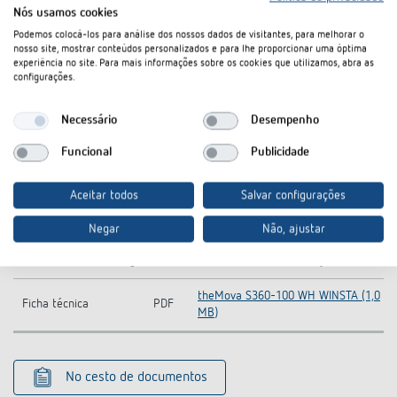
Transferências
Nós usamos cookies
Podemos colocá-los para análise dos nossos dados de visitantes, para melhorar o
nosso site, mostrar conteúdos personalizados e para lhe proporcionar uma óptima
the_Mova_S_360_100_Kabel_mobil
Manual (Smartphone)
PDF
experiência no site. Para mais informações sobre os cookies que utilizamos, abra as
(329,6 kB)
configurações.
the_Mova_S_360_100_Kabel (1,4
Manual
PDF
Necessário
Desempenho
MB)
Funcional
Publicidade
Símbolo CAD
ZIP
theMova S360 DE (34,0 kB)
Information Notice EU
theMova S360-100 WIN-Information
Aceitar todos
Salvar configurações
PDF
Data Act
Notice EU Data Act (46,7 kB)
Negar
Não, ajustar
CE
theMova S360-100 WH WIN-CE
PDF
Konformitätserklärung
declaration of conformity (232,1 kB)
theMova S360-100 WH WINSTA (1,0
Ficha técnica
PDF
MB)
No cesto de documentos