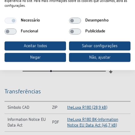
experiência no site. Para mais informações sobre os cookies que utilizamos, abra as
configurações.
Necessário
Desempenho
Funcional
Publicidade
Aceitar todos
Salvar configurações
Negar
Não, ajustar
Transferências
Símbolo CAD
ZIP
theLuxa R180 (28,9 kB)
Information Notice EU
theLuxa R180 BK-Information
PDF
Data Act
Notice EU Data Act (46,7 kB)