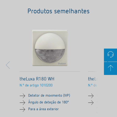
Produtos semelhantes
theLuxa R180 WH
theLuxa S150 
N.º de artigo
1010200
N.º de artigo
1010
Detetor de movimento (IVP)
Detetor de m
Ângulo de deteção de 180°
Controlo aut
iluminação r
Para a área exterior
e claridade