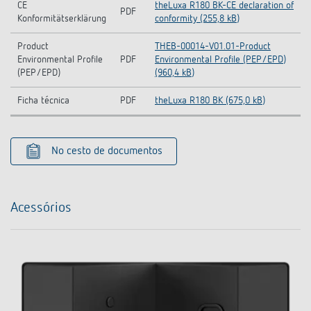
CE
theLuxa R180 BK-CE declaration of
PDF
Konformitätserklärung
conformity (255,8 kB)
Product
THEB-00014-V01.01-Product
Environmental Profile
PDF
Environmental Profile (PEP/EPD)
(PEP/EPD)
(960,4 kB)
Ficha técnica
PDF
theLuxa R180 BK (675,0 kB)
No cesto de documentos
Acessórios