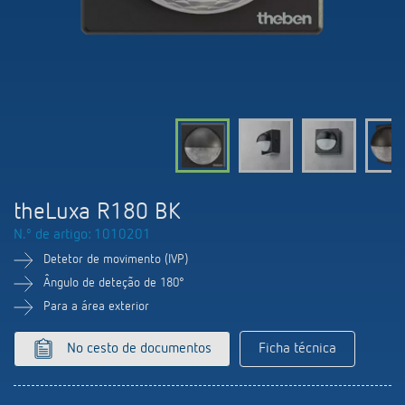
Comutação e regulação de LEDs
Informações atuais
Pesquisador de produtos
Linha direta
Controlo da hora e da luz
Medição inteligente
Cooperacoes
Biblioteca de mídia
Pessoa de contacto
Controlo da climatização
Referências
Ambiente
Smart Metering
Consulta
Acessórios
Design
LUXORliving
Como chegar
theLuxa R180 BK
Distribuicao global
N.º de artigo: 1010201
Detetor de movimento (IVP)
Ângulo de deteção de 180°
Para a área exterior
No cesto de documentos
Ficha técnica