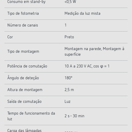
Consumo em stand-by
<0,5 W
Tipo de fotometria
Medição da luz mista
Número de canais
1
Cor
Preto
Montagem na parede, Montagem à
Tipo de montagem
superfície
Potência de comutação
10 A a 230 V AC, cos φ = 1
Ângulo de deteção
180°
Altura de montagem
2,5 m
Saída de comutação
Luz
Tempo de funcionamento da
2 s - 30 min
luz
Carga das lâmpadas