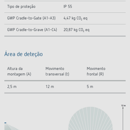
Tipo de proteção
IP 55
GWP Cradle-to-Gate (A1-A3)
4,47 kg CO₂ eq
GWP Cradle-to-Grave (A1-C4)
20,87 kg CO₂ eq
Área de deteção
Altura da
Movimento
Movimento
montagem (A)
transversal (t)
frontal (R)
2,5 m
12 m
5 m