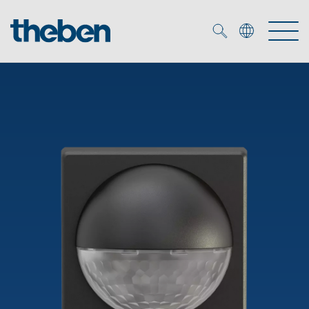
Merkzettel (
0
)
Produtos
Serviço
KNX
Soluções
Smart Home
Biblioteca de mídia
DALI
Empresa
Seminários técnicos
Sistema de casa inteligente LUXORliving
Detetores de presença e movimentos
Contacto
Projetores de LED
Theben AG
Foco LED