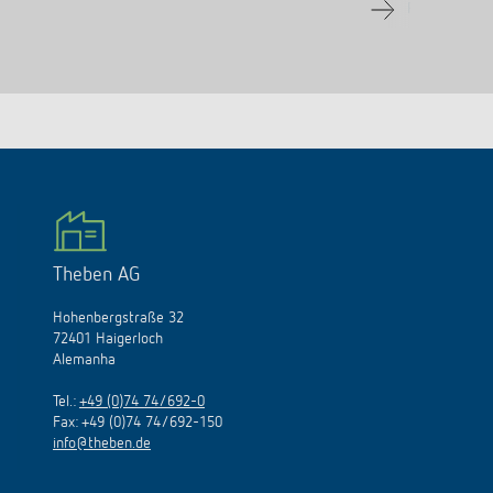
Para a área e
Theben AG
Hohenbergstraße 32
72401 Haigerloch
Alemanha
Tel.:
+49 (0)74 74/692-0
Fax: +49 (0)74 74/692-150
info@theben.de