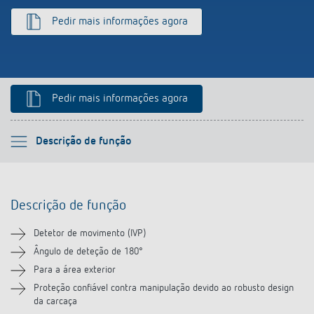
Pedir mais informações agora
Pedir mais informações agora
Por favor selecione
Descrição de função
Descrição de função
Descrição de função
Informação técnica
Detetor de movimento (IVP)
Transferências
Ângulo de deteção de 180°
Para a área exterior
Acessórios
Proteção confiável contra manipulação devido ao robusto design
da carcaça