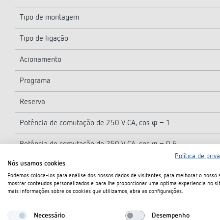
Tipo de montagem
Tipo de ligação
Acionamento
Programa
Reserva
Potência de comutação de 250 V CA, cos φ = 1
Potência de comutação de 250 V CA, cos φ = 0,6
Política de priv
Nós usamos cookies
Tempo de comutação mais curto
Podemos colocá-los para análise dos nossos dados de visitantes, para melhorar o nosso s
mostrar conteúdos personalizados e para lhe proporcionar uma óptima experiência no sit
Todos programáveis
mais informações sobre os cookies que utilizamos, abra as configurações.
Precisão a 25 °C
Necessário
Desempenho