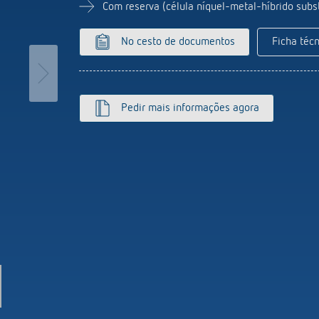
ticos de escada
Sistema de sensores
Com reserva (célula níquel-metal-híbrido subst
or de intensidade luminosa
r mais
No cesto de documentos
Ficha técn
Pedir mais informações agora