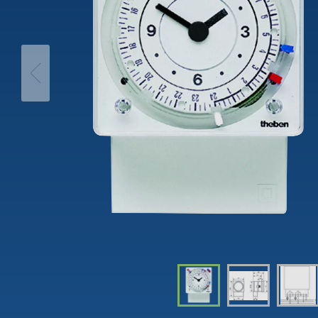
theLeda D
Automá
theLeda S
Regulad
Mostrar mais
Mostra