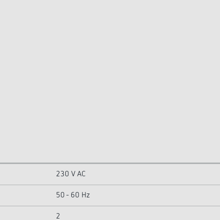
230 V AC
50 - 60 Hz
2