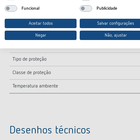
Tipo de contacto
Funcional
Publicidade
Saída de comutação
Aceitar todos
Salvar configurações
Consumo em stand-by
Negar
Não, ajustar
Material da caixa e do isolamento
Tipo de proteção
Classe de proteção
Temperatura ambiente
Desenhos técnicos