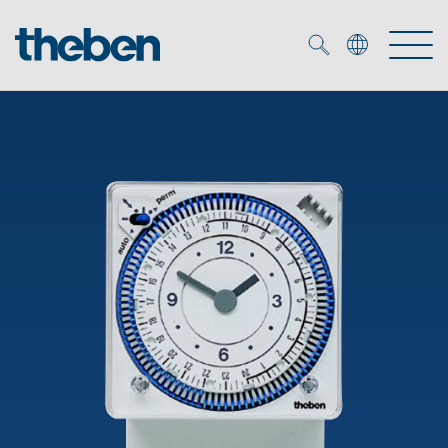
Merkzettel (
0
)
Produtos
Serviço
KNX
Soluções
Smart Home
Biblioteca de mídia
DALI
Empresa
Seminários técnicos
Sistema de casa inteligente LUXORliving
Detetores de presença e movimentos
Contacto
Projetores de LED
Theben AG
Foco LED