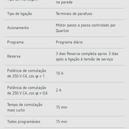
na parede
Tipo de ligação
Terminais de parafuso
Motor passo a passo controlado por
Acionamento
Quartzo
Programa
Programa diário
3 dias Reserva completa aprox. 3 dias
Reserva
após a ligação à tensão de serviço
Potência de comutação
10 A
de 250 V CA, cos φ = 1
Potência de comutação
2 A
de 250 V CA, cos φ = 0,6
Tempo de comutação
15 min
mais curto
Todos programáveis
15 min