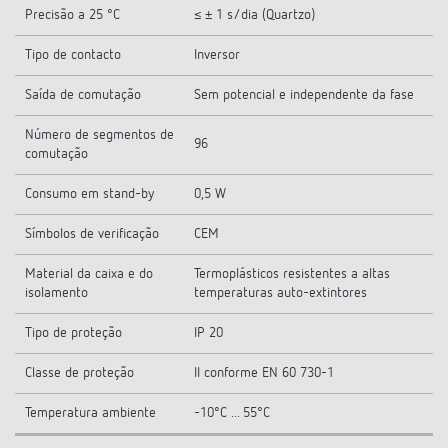
Precisão a 25 °C
≤ ± 1 s/dia (Quartzo)
Tipo de contacto
Inversor
Saída de comutação
Sem potencial e independente da fase
Número de segmentos de
96
comutação
Consumo em stand-by
0,5 W
Símbolos de verificação
CEM
Material da caixa e do
Termoplásticos resistentes a altas
isolamento
temperaturas auto-extintores
Tipo de proteção
IP 20
Classe de proteção
II conforme EN 60 730-1
Temperatura ambiente
-10°C ... 55°C