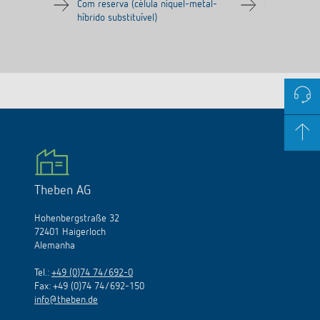
Com reserva (célula níquel-metal-
Sem reserva
híbrido substituível)
Theben AG
Hohenbergstraße 32
72401 Haigerloch
Alemanha
Tel.:
+49 (0)74 74/692-0
Fax: +49 (0)74 74/692-150
info@theben.de