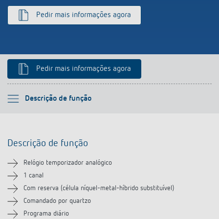
Pedir mais informações agora
Pedir mais informações agora
Por favor selecione
Descrição de função
Descrição de função
Descrição de função
Informação técnica
Relógio temporizador analógico
Transferências
1 canal
Com reserva (célula níquel-metal-híbrido substituível)
Acessórios
Comandado por quartzo
Programa diário