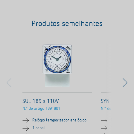
Produtos semelhantes
SUL 189 s 110V
SYN 169 s
N.º de artigo
1891801
N.º de artigo
1690
Relógio temporizador analógico
Relógio temp
1 canal
1 canal