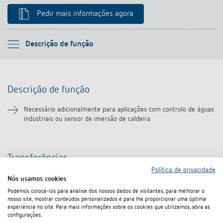
Pedir mais informações agora
Por favor selecione
Descrição de função
Descrição de função
Descrição de função
Transferências
Necessário adicionalmente para aplicações com controlo de águas
industriais ou sensor de imersão de caldeira
Transferências
Política de privacidade
Nós usamos cookies
Ficha técnica
PDF
Sensor de inmersión para RAMSES (44,1 kB)
Podemos colocá-los para análise dos nossos dados de visitantes, para melhorar o
nosso site, mostrar conteúdos personalizados e para lhe proporcionar uma óptima
experiência no site. Para mais informações sobre os cookies que utilizamos, abra as
configurações.
No cesto de documentos