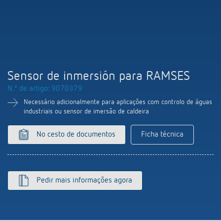
Comutação e regulação de LEDs
Informações atuais
Pesquisador de produtos
Linha direta
Controlo da hora e da luz
Medição inteligente
Cooperacoes
Biblioteca de mídia
Pessoa de contacto
Controlo da climatização
Referências
Ambiente
Smart Metering
Consulta
Acessórios
Sensor de inmersión para RAMSES
Design
LUXORliving
N.º de artigo: 9070379
Como chegar
Necessário adicionalmente para aplicações com controlo de águas
industriais ou sensor de imersão de caldeira
Distribuicao global
No cesto de documentos
Ficha técnica
Pedir mais informações agora