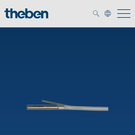
Merkzettel (
0
)
Produtos
Serviço
KNX
Soluções
Smart Home
Biblioteca de mídia
DALI
Empresa
Seminários técnicos
Sistema de casa inteligente LUXORliving
Detetores de presença e movimentos
Contacto
Projetores de LED
Theben AG
Foco LED