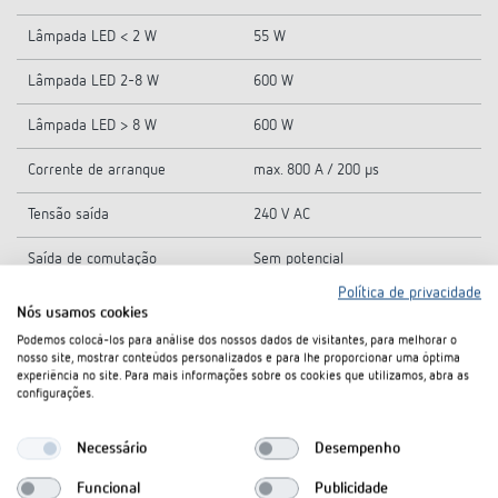
Lâmpada LED < 2 W
55 W
Lâmpada LED 2-8 W
600 W
Lâmpada LED > 8 W
600 W
Corrente de arranque
max. 800 A / 200 µs
Tensão saída
240 V AC
Saída de comutação
Sem potencial
Política de privacidade
Comutar diferentes condutores
Nós usamos cookies
Possível
externos
Podemos colocá-los para análise dos nossos dados de visitantes, para melhorar o
nosso site, mostrar conteúdos personalizados e para lhe proporcionar uma óptima
Sim, se todos os canais SELV
experiência no site. Para mais informações sobre os cookies que utilizamos, abra as
Indicado para SELV
comutarem
configurações.
Carga C
Necessário
Desempenho
Funcional
Publicidade
Tipo
Módulo de base