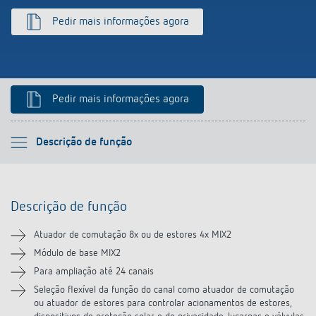
Pedir mais informações agora
Pedir mais informações agora
Por favor selecione
Descrição de função
Descrição de função
Descrição de função
Informação técnica
Atuador de comutação 8x ou de estores 4x MIX2
Transferências
Módulo de base MIX2
Para ampliação até 24 canais
Vídeos
Seleção flexível da função do canal como atuador de comutação
ou atuador de estores para controlar acionamentos de estores,