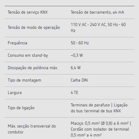
Tensão de serviço KNX
Tensão de barramento, ≤4 mA
110 V AC - 240 V AC, 50 Hz - 60
Tensão de modo de operação
Hz
Frequência
50 - 60 Hz
Consumo em stand-by
~0,3 W
Dissipação de potência máx.
6,4 W
Tipo de montagem
Calha DIN
Largura
4 TE
Terminais de parafuso | Ligação
Tipo de ligação
do bus: terminal de bus KNX
Maciço: 0,5 mm² (Ø 0,8) a 6 mm² |
Máx. secção transversal do
Cordão com isolador de terminal:
condutor
0,5 mm² a 4 mm²