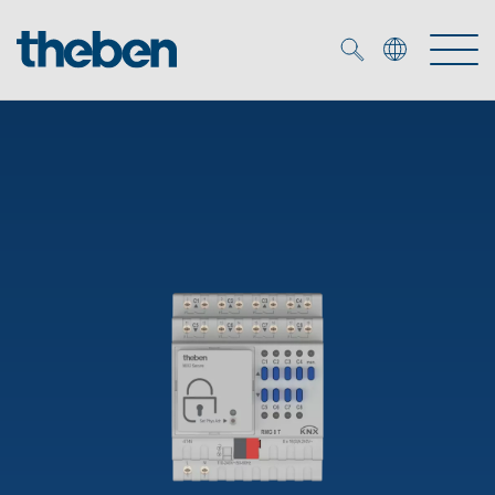
Merkzettel (
0
)
Produtos
Serviço
KNX
Soluções
Smart Home
Biblioteca de mídia
DALI
Empresa
Seminários técnicos
Sistema de casa inteligente LUXORliving
Detetores de presença e movimentos
Contacto
Projetores de LED
Theben AG
Foco LED