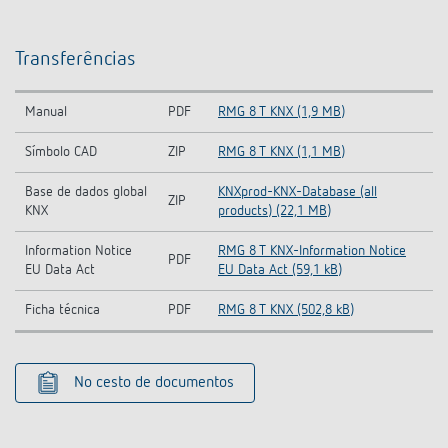
Transferências
Manual
PDF
RMG 8 T KNX (1,9 MB)
Símbolo CAD
ZIP
RMG 8 T KNX (1,1 MB)
Base de dados global
KNXprod-KNX-Database (all
ZIP
KNX
products) (22,1 MB)
Information Notice
RMG 8 T KNX-Information Notice
PDF
EU Data Act
EU Data Act (59,1 kB)
Ficha técnica
PDF
RMG 8 T KNX (502,8 kB)
No cesto de documentos