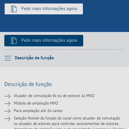
Pedir mais informações agora
Pedir mais informações agora
Por favor selecione
Descrição de função
Descrição de função
Descrição de função
Informação técnica
Atuador de comutação 8x ou de estores 4x MIX2
Transferências
Módulo de ampliação MIX2
Para ampliação até 24 canais
Vídeos
Seleção flexível da função do canal como atuador de comutação
ou atuador de estores para controlar acionamentos de estores,