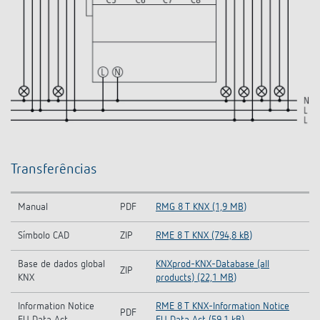
Transferências
Manual
PDF
RMG 8 T KNX (1,9 MB)
Símbolo CAD
ZIP
RME 8 T KNX (794,8 kB)
Base de dados global
KNXprod-KNX-Database (all
ZIP
KNX
products) (22,1 MB)
Information Notice
RME 8 T KNX-Information Notice
PDF
EU Data Act
EU Data Act (59,1 kB)