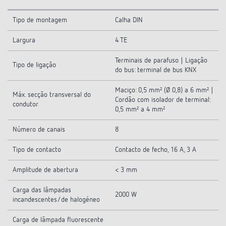
Tipo de montagem
Calha DIN
Largura
4 TE
Terminais de parafuso | Ligação
Tipo de ligação
do bus: terminal de bus KNX
Maciço: 0,5 mm² (Ø 0,8) a 6 mm² |
Máx. secção transversal do
Cordão com isolador de terminal:
condutor
0,5 mm² a 4 mm²
Número de canais
8
Tipo de contacto
Contacto de fecho, 16 A, 3 A
Amplitude de abertura
< 3 mm
Carga das lâmpadas
2000 W
incandescentes/de halogéneo
Carga de lâmpada fluorescente