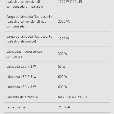
(balastro convencional)
1300 W (140 µF)
compensada em paralelo
Carga de lâmpada fluorescente
(balastro convencional) não
2000 VA
compensada
Carga de lâmpada fluorescente
1200 W
(balastro eletrónico)
Lâmpadas fluorescentes
300 W
compactas
Lâmpada LED < 2 W
55 W
Lâmpada LED 2-8 W
600 W
Lâmpada LED > 8 W
600 W
Corrente de arranque
max. 800 A / 200 µs
Tensão saída
240 V AC