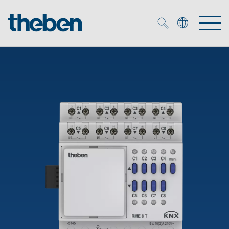
Merkzettel (
0
)
Produtos
Serviço
KNX
Soluções
Smart Home
Biblioteca de mídia
DALI
Empresa
Seminários técnicos
Sistema de casa inteligente LUXORliving
Detetores de presença e movimentos
Contacto
Projetores de LED
Theben AG
Foco LED