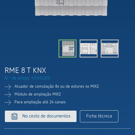
Comutação e regulação de LEDs
Informações atuais
Pesquisador de produtos
Linha direta
Controlo da hora e da luz
Medição inteligente
Cooperacoes
Biblioteca de mídia
Pessoa de contacto
Controlo da climatização
Referências
Ambiente
Smart Metering
Consulta
Acessórios
Design
LUXORliving
Como chegar
RME 8 T KNX
Distribuicao global
N.º de artigo: 4930205
Atuador de comutação 8x ou de estores 4x MIX2
Módulo de ampliação MIX2
Para ampliação até 24 canais
No cesto de documentos
Ficha técnica