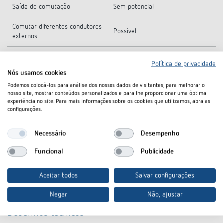
Saída de comutação
Sem potencial
Comutar diferentes condutores
Possível
externos
Sim, se todos os canais SELV
Indicado para SELV
Política de privacidade
comutarem
Nós usamos cookies
Podemos colocá-los para análise dos nossos dados de visitantes, para melhorar o
Carga C
nosso site, mostrar conteúdos personalizados e para lhe proporcionar uma óptima
experiência no site. Para mais informações sobre os cookies que utilizamos, abra as
configurações.
Tipo
Módulo de ampliação
Temperatura ambiente
-5°C ... 45°C
Necessário
Desempenho
Tipo de proteção
IP 20
Funcional
Publicidade
Classe de proteção
II conforme a EN 60 669
Aceitar todos
Salvar configurações
Negar
Não, ajustar
Desenhos técnicos