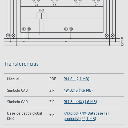
Transferências
Manual
PDF
RM 8 I (2,1 MB)
Símbolo CAD
ZIP
4940215 (1,6 MB)
Símbolo CAD
ZIP
RM 8 I KNX (1,6 MB)
Base de dados global
KNXprod-KNX-Database (all
ZIP
KNX
products) (22,1 MB)