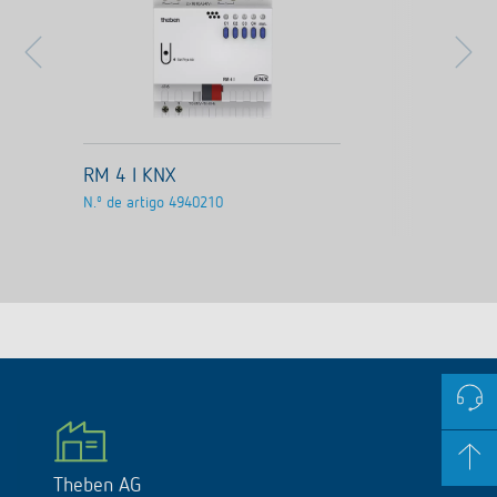
RM 4 I KNX
N.º de artigo
4940210
Theben AG