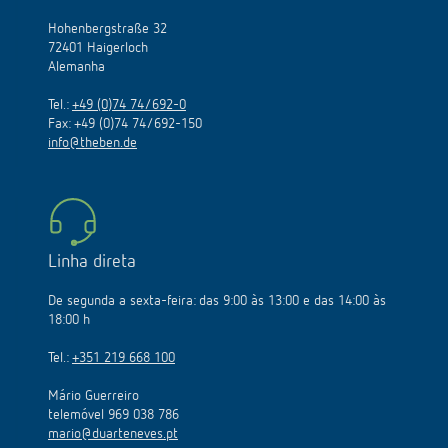
Hohenbergstraße 32
72401 Haigerloch
Alemanha
Tel.:
+49 (0)74 74/692-0
Fax: +49 (0)74 74/692-150
info@theben.de
Linha direta
De segunda a sexta-feira: das 9:00 às 13:00 e das 14:00 às
18:00 h
Tel.:
+351 219 668 100
Mário Guerreiro
telemóvel 969 038 786
mario@duarteneves.pt