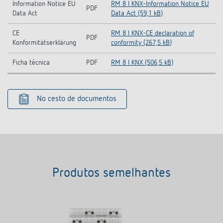
Information Notice EU
RM 8 I KNX-Information Notice EU
PDF
Data Act
Data Act (59,1 kB)
CE
RM 8 I KNX-CE declaration of
PDF
Konformitätserklärung
conformity (267,5 kB)
Ficha técnica
PDF
RM 8 I KNX (506,5 kB)
No cesto de documentos
Produtos semelhantes