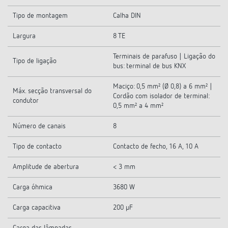
Tipo de montagem
Calha DIN
Largura
8 TE
Terminais de parafuso | Ligação do
Tipo de ligação
bus: terminal de bus KNX
Maciço: 0,5 mm² (Ø 0,8) a 6 mm² |
Máx. secção transversal do
Cordão com isolador de terminal:
condutor
0,5 mm² a 4 mm²
Número de canais
8
Tipo de contacto
Contacto de fecho, 16 A, 10 A
Amplitude de abertura
< 3 mm
Carga óhmica
3680 W
Carga capacitiva
200 µF