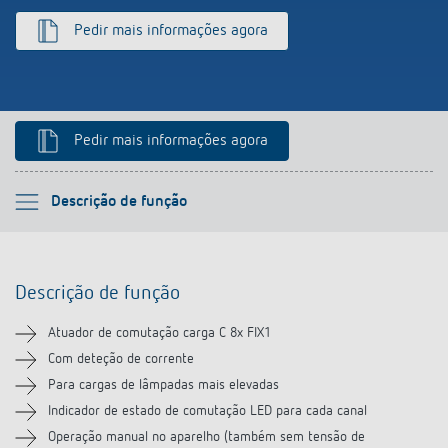
Pedir mais informações agora
Pedir mais informações agora
Por favor selecione
Descrição de função
Descrição de função
Descrição de função
Informação técnica
Atuador de comutação carga C 8x FIX1
Transferências
Com deteção de corrente
Para cargas de lâmpadas mais elevadas
Produtos semelhantes
Indicador de estado de comutação LED para cada canal
Operação manual no aparelho (também sem tensão de