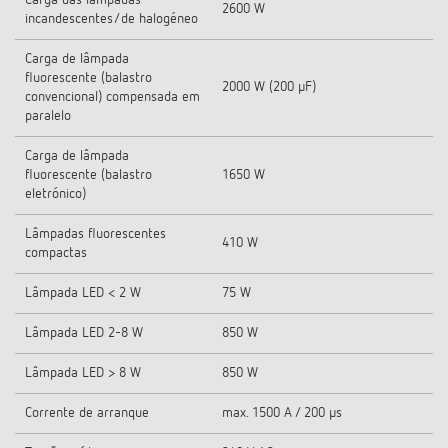
Carga das lâmpadas
2600 W
incandescentes/de halogéneo
Carga de lâmpada
fluorescente (balastro
2000 W (200 µF)
convencional) compensada em
paralelo
Carga de lâmpada
fluorescente (balastro
1650 W
eletrónico)
Lâmpadas fluorescentes
410 W
compactas
Lâmpada LED < 2 W
75 W
Lâmpada LED 2-8 W
850 W
Lâmpada LED > 8 W
850 W
Corrente de arranque
max. 1500 A / 200 µs