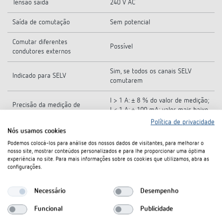
Tensão saída
240 V AC
Saída de comutação
Sem potencial
Comutar diferentes
Possível
condutores externos
Sim, se todos os canais SELV
Indicado para SELV
comutarem
I > 1 A: ± 8 % do valor de medição;
Precisão da medição de
I < 1 A: ± 100 mA; valor mais baixo
corrente
mensurável: 150 mA
Política de privacidade
Nós usamos cookies
Carga C
Podemos colocá-los para análise dos nossos dados de visitantes, para melhorar o
nosso site, mostrar conteúdos personalizados e para lhe proporcionar uma óptima
experiência no site. Para mais informações sobre os cookies que utilizamos, abra as
Tipo
Módulo FIX2
configurações.
Temperatura ambiente
-5°C ... 45°C
Necessário
Desempenho
Tipo de proteção
IP 20
Funcional
Publicidade