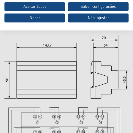
Classe de proteção
II conforme a EN 60 669
Aceitar todos
Salvar configurações
Negar
Não, ajustar
Desenhos técnicos