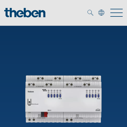
Merkzettel (
0
)
Produtos
Serviço
KNX
Soluções
Smart Home
Biblioteca de mídia
DALI
Empresa
Seminários técnicos
Sistema de casa inteligente LUXORliving
Detetores de presença e movimentos
Contacto
Projetores de LED
Theben AG
Foco LED