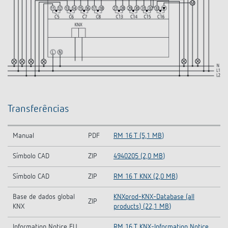
Transferências
Manual
PDF
RM 16 T (5,1 MB)
Símbolo CAD
ZIP
4940205 (2,0 MB)
Símbolo CAD
ZIP
RM 16 T KNX (2,0 MB)
Base de dados global
KNXprod-KNX-Database (all
ZIP
KNX
products) (22,1 MB)
Information Notice EU
RM 16 T KNX-Information Notice