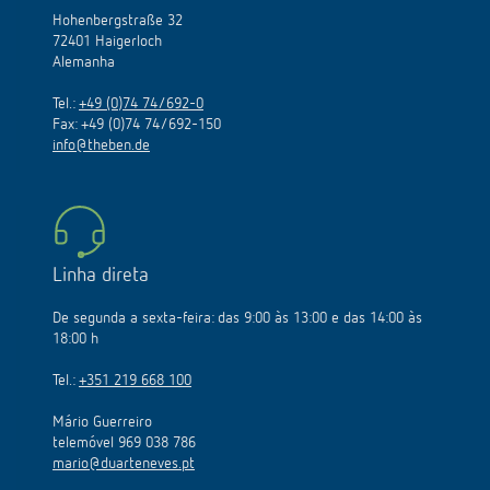
Hohenbergstraße 32
72401 Haigerloch
Alemanha
Tel.:
+49 (0)74 74/692-0
Fax: +49 (0)74 74/692-150
info@theben.de
Linha direta
De segunda a sexta-feira: das 9:00 às 13:00 e das 14:00 às
18:00 h
Tel.:
+351 219 668 100
Mário Guerreiro
telemóvel 969 038 786
mario@duarteneves.pt