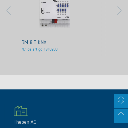
RM 8 T KNX
N.º de artigo
4940200
Theben AG