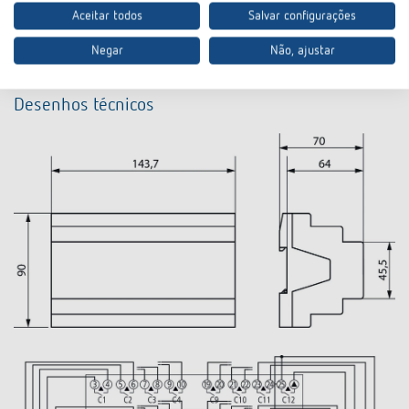
Aceitar todos
Salvar configurações
Classe de proteção
II conforme a EN 60 669
Negar
Não, ajustar
Desenhos técnicos