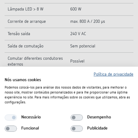
Lâmpada LED > 8 W
600 W
Corrente de arranque
max. 800 A / 200 µs
Tensão saída
240 V AC
Saída de comutação
Sem potencial
Comutar diferentes condutores
Possível
externos
Política de privacidade
Sim, se todos os canais SELV
Indicado para SELV
Nós usamos cookies
comutarem
Podemos colocá-los para análise dos nossos dados de visitantes, para melhorar o
nosso site, mostrar conteúdos personalizados e para lhe proporcionar uma óptima
Carga C
experiência no site. Para mais informações sobre os cookies que utilizamos, abra as
configurações.
Tipo
Módulo FIX2
Necessário
Desempenho
Temperatura ambiente
-5°C ... 45°C
Funcional
Publicidade
Tipo de proteção
IP 20