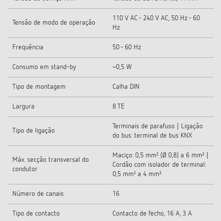
110 V AC - 240 V AC, 50 Hz - 60
Tensão de modo de operação
Hz
Frequência
50 - 60 Hz
Consumo em stand-by
~0,5 W
Tipo de montagem
Calha DIN
Largura
8 TE
Terminais de parafuso | Ligação
Tipo de ligação
do bus: terminal de bus KNX
Maciço: 0,5 mm² (Ø 0,8) a 6 mm² |
Máx. secção transversal do
Cordão com isolador de terminal:
condutor
0,5 mm² a 4 mm²
Número de canais
16
Tipo de contacto
Contacto de fecho, 16 A, 3 A