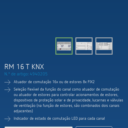
Comutação e regulação de LEDs
Informações atuais
Pesquisador de produtos
Linha direta
Controlo da hora e da luz
Medição inteligente
Cooperacoes
Biblioteca de mídia
Pessoa de contacto
Controlo da climatização
Referências
Ambiente
Smart Metering
Consulta
Acessórios
Design
LUXORliving
Como chegar
RM 16 T KNX
Distribuicao global
N.º de artigo: 4940205
Atuador de comutação 16x ou de estores 8x FIX2
Seleção flexível da função do canal como atuador de comutação
ou atuador de estores para controlar acionamentos de estores,
dispositivos de proteção solar e de privacidade, lucarnas e válvulas
de ventilação (na função de estores, são combinados dois canais
adjacentes)
Indicador de estado de comutação LED para cada canal