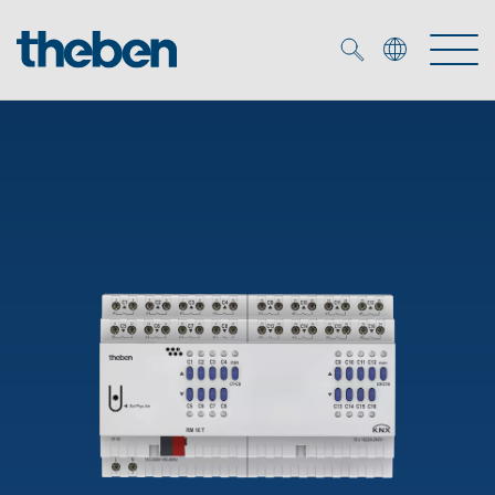
Merkzettel (
0
)
Produtos
Serviço
KNX
Soluções
Smart Home
Biblioteca de mídia
DALI
Empresa
Seminários técnicos
Sistema de casa inteligente LUXORliving
Detetores de presença e movimentos
Contacto
Projetores de LED
Theben AG
Foco LED