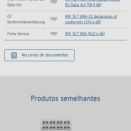
PDF
Data Act
EU Data Act (58,9 kB)
CE
RM 16 T KNX-CE declaration of
PDF
Konformitätserklärung
conformity (274,4 kB)
Ficha técnica
PDF
RM 16 T KNX (622,4 kB)
No cesto de documentos
Produtos semelhantes