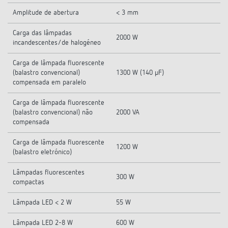
Amplitude de abertura
< 3 mm
Carga das lâmpadas
2000 W
incandescentes/de halogéneo
Carga de lâmpada fluorescente
(balastro convencional)
1300 W (140 µF)
compensada em paralelo
Carga de lâmpada fluorescente
(balastro convencional) não
2000 VA
compensada
Carga de lâmpada fluorescente
1200 W
(balastro eletrónico)
Lâmpadas fluorescentes
300 W
compactas
Lâmpada LED < 2 W
55 W
Lâmpada LED 2-8 W
600 W