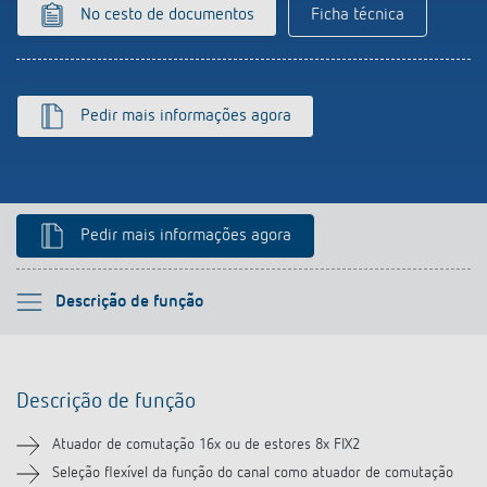
No cesto de documentos
Ficha técnica
Pedir mais informações agora
Pedir mais informações agora
Por favor selecione
Descrição de função
Descrição de função
Descrição de função
Informação técnica
Atuador de comutação 16x ou de estores 8x FIX2
Transferências
Seleção flexível da função do canal como atuador de comutação