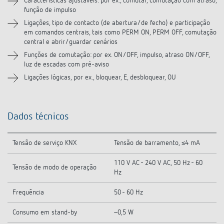
Características ajustáveis: por ex., comutar, comutação com atraso,
função de impulso
Ligações, tipo de contacto (de abertura/de fecho) e participação
em comandos centrais, tais como PERM ON, PERM OFF, comutação
central e abrir/guardar cenários
Funções de comutação: por ex. ON/OFF, impulso, atraso ON/OFF,
luz de escadas com pré-aviso
Ligações lógicas, por ex., bloquear, E, desbloquear, OU
Dados técnicos
Tensão de serviço KNX
Tensão de barramento, ≤4 mA
110 V AC - 240 V AC, 50 Hz - 60
Tensão de modo de operação
Hz
Frequência
50 - 60 Hz
Consumo em stand-by
~0,5 W