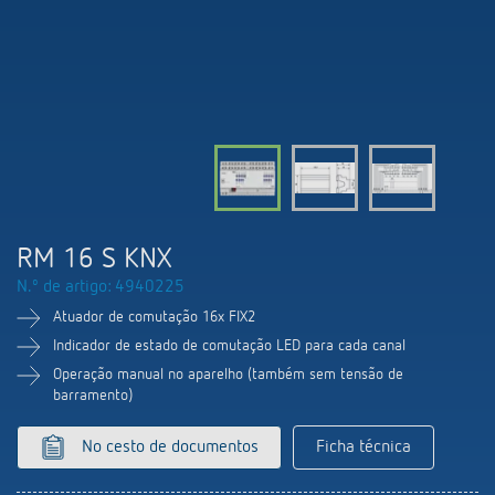
Comutação e regulação de LEDs
Informações atuais
Pesquisador de produtos
Linha direta
Controlo da hora e da luz
Medição inteligente
Cooperacoes
Biblioteca de mídia
Pessoa de contacto
Controlo da climatização
Referências
Ambiente
Smart Metering
Consulta
Acessórios
Design
LUXORliving
Como chegar
RM 16 S KNX
Distribuicao global
N.º de artigo: 4940225
Atuador de comutação 16x FIX2
Indicador de estado de comutação LED para cada canal
Operação manual no aparelho (também sem tensão de
barramento)
No cesto de documentos
Ficha técnica