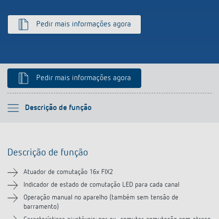
Pedir mais informações agora
Pedir mais informações agora
Por favor selecione
Descrição de função
Descrição de função
Descrição de função
Informação técnica
Atuador de comutação 16x FIX2
Transferências
Indicador de estado de comutação LED para cada canal
Operação manual no aparelho (também sem tensão de
barramento)
Produtos semelhantes