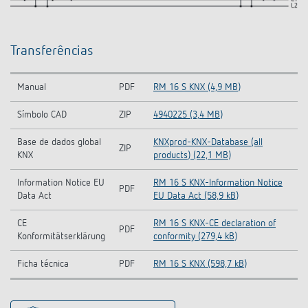
Transferências
Manual
PDF
RM 16 S KNX (4,9 MB)
Símbolo CAD
ZIP
4940225 (3,4 MB)
Base de dados global
KNXprod-KNX-Database (all
ZIP
KNX
products) (22,1 MB)
Information Notice EU
RM 16 S KNX-Information Notice
PDF
Data Act
EU Data Act (58,9 kB)
CE
RM 16 S KNX-CE declaration of
PDF
Konformitätserklärung
conformity (279,4 kB)
Ficha técnica
PDF
RM 16 S KNX (598,7 kB)