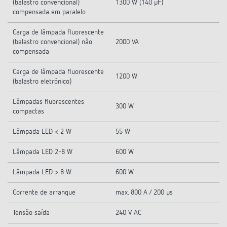
(balastro convencional)
1300 W (140 µF)
compensada em paralelo
Carga de lâmpada fluorescente
(balastro convencional) não
2000 VA
compensada
Carga de lâmpada fluorescente
1200 W
(balastro eletrónico)
Lâmpadas fluorescentes
300 W
compactas
Lâmpada LED < 2 W
55 W
Lâmpada LED 2-8 W
600 W
Lâmpada LED > 8 W
600 W
Corrente de arranque
max. 800 A / 200 µs
Tensão saída
240 V AC