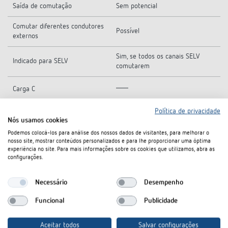
Saída de comutação
Sem potencial
Comutar diferentes condutores
Possível
externos
Sim, se todos os canais SELV
Indicado para SELV
comutarem
Carga C
Política de privacidade
Tipo
Módulo FIX2
Nós usamos cookies
Temperatura ambiente
-5°C ... 45°C
Podemos colocá-los para análise dos nossos dados de visitantes, para melhorar o
nosso site, mostrar conteúdos personalizados e para lhe proporcionar uma óptima
experiência no site. Para mais informações sobre os cookies que utilizamos, abra as
Tipo de proteção
IP 20
configurações.
Classe de proteção
II
Necessário
Desempenho
Funcional
Publicidade
Desenhos técnicos
Aceitar todos
Salvar configurações