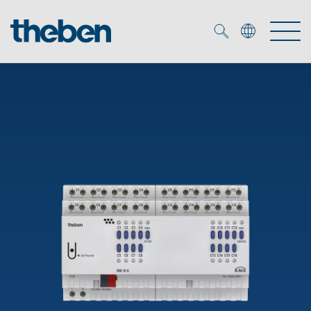
Merkzettel (
0
)
Produtos
Serviço
KNX
Soluções
Smart Home
Biblioteca de mídia
DALI
Empresa
Seminários técnicos
Sistema de casa inteligente LUXORliving
Detetores de presença e movimentos
Contacto
Projetores de LED
Theben AG
Foco LED