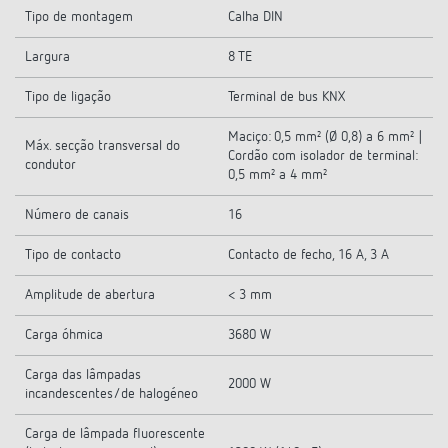
Tipo de montagem
Calha DIN
Largura
8 TE
Tipo de ligação
Terminal de bus KNX
Maciço: 0,5 mm² (Ø 0,8) a 6 mm² |
Máx. secção transversal do
Cordão com isolador de terminal:
condutor
0,5 mm² a 4 mm²
Número de canais
16
Tipo de contacto
Contacto de fecho, 16 A, 3 A
Amplitude de abertura
< 3 mm
Carga óhmica
3680 W
Carga das lâmpadas
2000 W
incandescentes/de halogéneo
Carga de lâmpada fluorescente