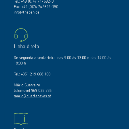
Tel.:
+49 (0)74 74/692-0
Fax: +49 (0)74 74/692-150
info@theben.de
Linha direta
De segunda a sexta-feira: das 9:00 às 13:00 e das 14:00 às
18:00 h
Tel.:
+351 219 668 100
Mário Guerreiro
telemóvel 969 038 786
mario@duarteneves.pt