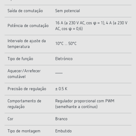
Saída de comutação
Sem potencial
16 A (a 230 V AC, cos φ = 1), 4 A (a 230 V
Potência de comutação
AC, cos φ = 0,6)
Intervalo de ajuste da
10°C ... 50°C
temperatura
Tipo de função
Eletrónico
Aquecer/Arrefecer
comutável
Precisão de regulação
± 0.5 K
Comportamento de
Regulador proporcional com PWM
regulação
(semelhante a contínuo)
Cor
Branco
Tipo de montagem
Embutido