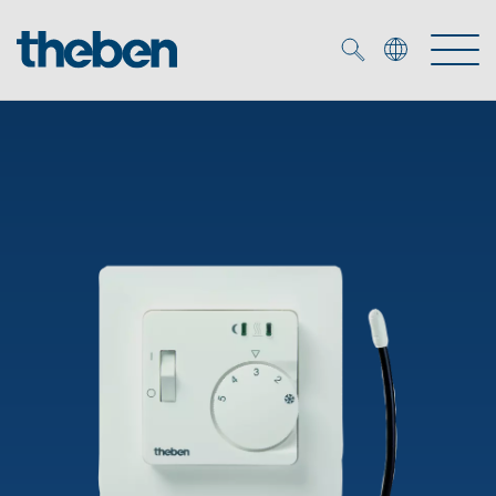
Merkzettel (
0
)
Produtos
Serviço
KNX
Soluções
Smart Home
Biblioteca de mídia
DALI
Empresa
Seminários técnicos
Sistema de casa inteligente LUXORliving
Detetores de presença e movimentos
Contacto
Projetores de LED
Theben AG
Foco LED