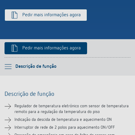
Pedir mais informações agora
Pedir mais informações agora
Por favor selecione
Descrição de função
Descrição de função
Descrição de função
Informação técnica
Regulador de temperatura eletrónico com sensor de temperatura
remoto para a regulação da temperatura do piso
Transferências
Indicação da descida de temperatura e aquecimento ON
Interruptor de rede de 2 polos para aquecimento ON/OFF
Acessórios