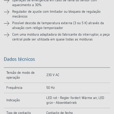
Operação de emergência em caso de falha do sensor com
aquecimento a 30%
Regulador de ajuste com limitador ou bloqueio de regulação
mecânicos
Possível descida de temperatura externa (3 ou 5 K) através da
ativação com relógio temporizador
Com uma moldura adaptadora do fabricante do interruptor, a peça
central pode ser utilizada em quase todas as molduras
Dados técnicos
Tensão de modo de
230 V AC
operação
Frequência
50 Hz
LED rot - Regler fordert Wärme an; LED
Indicação
grün - Absenkbetrieb
Tipo de contacto
Contacto de fecho