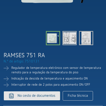
Comutação e regulação de LEDs
Informações atuais
Pesquisador de produtos
Linha direta
Controlo da hora e da luz
Medição inteligente
Cooperacoes
Biblioteca de mídia
Pessoa de contacto
Controlo da climatização
Referências
Ambiente
Smart Metering
Consulta
Acessórios
Design
LUXORliving
Como chegar
RAMSES 751 RA
Distribuicao global
N.º de artigo: 7510131
Regulador de temperatura eletrónico com sensor de temperatura
remoto para a regulação da temperatura do piso
Indicação da descida de temperatura e aquecimento ON
Interruptor de rede de 2 polos para aquecimento ON/OFF
No cesto de documentos
Ficha técnica