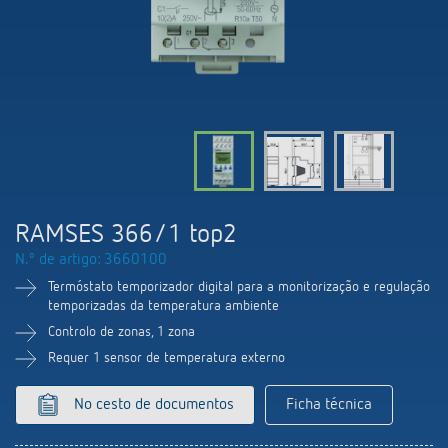
Comutação e regulação de LEDs
Informações atuais
Pesquisador de produtos
Linha direta
Controlo da hora e da luz
Medição inteligente
Cooperacoes
Biblioteca de mídia
Pessoa de contacto
Controlo da climatização
Referências
Ambiente
Smart Metering
Consulta
Acessórios
Design
LUXORliving
Como chegar
RAMSES 366/1 top2
Distribuicao global
N.º de artigo: 3660100
Termóstato temporizador digital para a monitorização e regulação
temporizadas da temperatura ambiente
Controlo de zonas, 1 zona
Requer 1 sensor de temperatura externo
No cesto de documentos
Ficha técnica