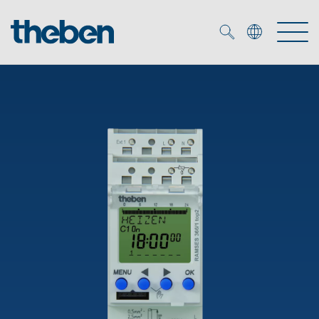
Merkzettel (
0
)
Produtos
Serviço
KNX
Soluções
Smart Home
Biblioteca de mídia
DALI
Empresa
Seminários técnicos
Sistema de casa inteligente LUXORliving
Detetores de presença e movimentos
Contacto
Projetores de LED
Theben AG
Foco LED