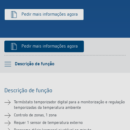
Pedir mais informações agora
Pedir mais informações agora
Por favor selecione
Descrição de função
Descrição de função
Descrição de função
Informação técnica
Termóstato temporizador digital para a monitorização e regulação
temporizadas da temperatura ambiente
Transferências
Controlo de zonas, 1 zona
Requer 1 sensor de temperatura externo
Acessórios