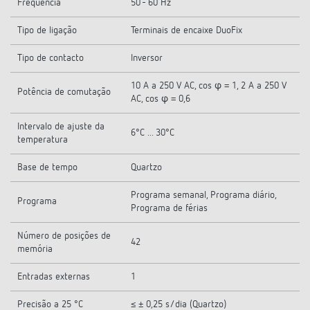
Frequência
50 - 60 Hz
Tipo de ligação
Terminais de encaixe DuoFix
Tipo de contacto
Inversor
10 A a 250 V AC, cos φ = 1, 2 A a 250 V
Potência de comutação
AC, cos φ = 0,6
Intervalo de ajuste da
6°C ... 30°C
temperatura
Base de tempo
Quartzo
Programa semanal, Programa diário,
Programa
Programa de férias
Número de posições de
42
memória
Entradas externas
1
Precisão a 25 °C
≤ ± 0,25 s/dia (Quartzo)