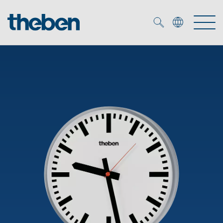
Merkzettel (
0
)
Produtos
Serviço
KNX
Soluções
Smart Home
Biblioteca de mídia
DALI
Empresa
Seminários técnicos
Sistema de casa inteligente LUXORliving
Detetores de presença e movimentos
Contacto
Projetores de LED
Theben AG
Foco LED