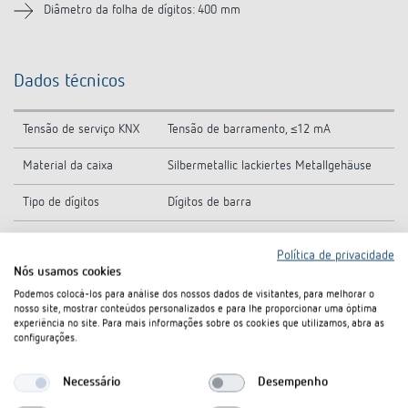
Diâmetro da folha de dígitos: 400 mm
Dados técnicos
Tensão de serviço KNX
Tensão de barramento, ≤12 mA
Material da caixa
Silbermetallic lackiertes Metallgehäuse
Tipo de dígitos
Dígitos de barra
Reserva
10 dias
Política de privacidade
Nós usamos cookies
Tipo de ligação
Terminal de bus KNX
Podemos colocá-los para análise dos nossos dados de visitantes, para melhorar o
nosso site, mostrar conteúdos personalizados e para lhe proporcionar uma óptima
Dimensão mostrador
Ø 400 mm
experiência no site. Para mais informações sobre os cookies que utilizamos, abra as
configurações.
Temperatura ambiente
-5°C ... 45°C
Necessário
Desempenho