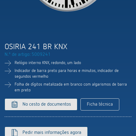
Comutação e regulação de LEDs
Informações atuais
Pesquisador de produtos
Linha direta
Controlo da hora e da luz
Medição inteligente
Cooperacoes
Biblioteca de mídia
Pessoa de contacto
Controlo da climatização
Referências
Ambiente
Smart Metering
Consulta
Acessórios
OSIRIA 241 BR KNX
Design
LUXORliving
N.º de artigo: 5009241
Como chegar
Relógio interno KNX, redondo, um lado
Distribuicao global
Indicador de barra preto para horas e minutos, indicador de
segundos vermelho
Folha de dígitos metalizada em branco com algarismos de barra
em preto
No cesto de documentos
Ficha técnica
Pedir mais informações agora