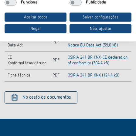
Funcional
Publicidade
Transferências
Aceitar todos
Salvar configurações
Base de dados global
KNXprod-KNX-Database (all
ZIP
KNX
products) (22,1 MB)
Negar
Não, ajustar
Information Notice EU
OSIRIA 241 BR KNX-Information
PDF
Data Act
Notice EU Data Act (59,0 kB)
CE
OSIRIA 241 BR KNX-CE declaration
PDF
Konformitätserklärung
of conformity (304,4 kB)
Ficha técnica
PDF
OSIRIA 241 BR KNX (124,4 kB)
No cesto de documentos