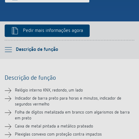
Pedir mais informações agora
Por favor selecione
Descrição de função
Descrição de função
Descrição de função
Informação técnica
Relógio interno KNX, redondo, um lado
Transferências
Indicador de barra preto para horas e minutos, indicador de
segundos vermelho
Folha de dígitos metalizada em branco com algarismos de barra
em preto
Caixa de metal pintada a metálico prateado
Plexiglas convexo com proteção contra impactos