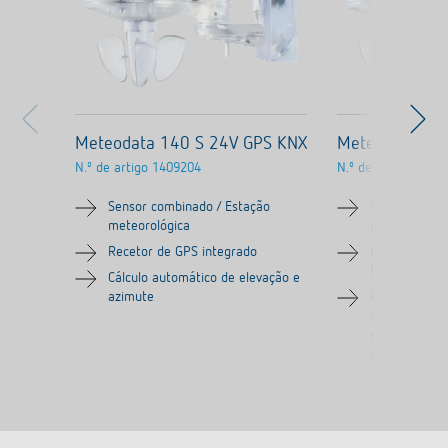
Meteodata 140 S 24V GPS KNX
Meteodata 14
N.º de artigo
1409204
N.º de artigo
1409
Sensor combinado / Estação
Sensor combi
meteorológica
meteorológic
Recetor de GPS integrado
Para detetar 
luminosidade
Cálculo automático de elevação e
azimute
Para o contr
automático d
dos estores 
automático d