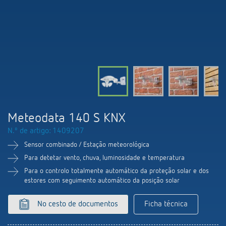
Comutação e regulação de LEDs
Informações atuais
Pesquisador de produtos
Linha direta
Controlo da hora e da luz
Medição inteligente
Cooperacoes
Biblioteca de mídia
Pessoa de contacto
Controlo da climatização
Referências
Ambiente
Smart Metering
Consulta
Acessórios
Design
LUXORliving
Como chegar
Meteodata 140 S KNX
Distribuicao global
N.º de artigo: 1409207
Sensor combinado / Estação meteorológica
Para detetar vento, chuva, luminosidade e temperatura
Para o controlo totalmente automático da proteção solar e dos
estores com seguimento automático da posição solar
No cesto de documentos
Ficha técnica