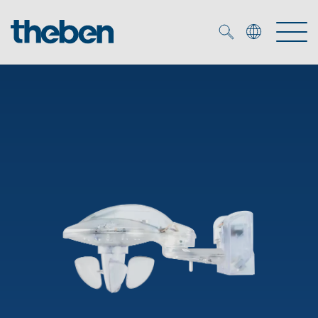
Merkzettel (
0
)
Produtos
Serviço
KNX
Soluções
Smart Home
Biblioteca de mídia
DALI
Empresa
Seminários técnicos
Sistema de casa inteligente LUXORliving
Detetores de presença e movimentos
Contacto
Projetores de LED
Theben AG
Foco LED