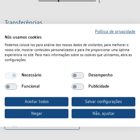
Transferências
Política de privacidade
Nós usamos cookies
Base de dados global
KNXprod-KNX-Database (all
ZIP
Podemos colocá-los para análise dos nossos dados de visitantes, para melhorar o
KNX
products) (22,1 MB)
nosso site, mostrar conteúdos personalizados e para lhe proporcionar uma óptima
experiência no site. Para mais informações sobre os cookies que utilizamos, abra as
Information Notice EU
Meteodata 140 S KNX-Information
configurações.
PDF
Data Act
Notice EU Data Act (58,6 kB)
Necessário
Desempenho
Meteodata 140 S KNX-CE
CE
PDF
declaration of conformity (273,6
Konformitätserklärung
Funcional
Publicidade
kB)
Ficha técnica
PDF
Meteodata 140 S KNX (551,1 kB)
Aceitar todos
Salvar configurações
Negar
Não, ajustar
No cesto de documentos