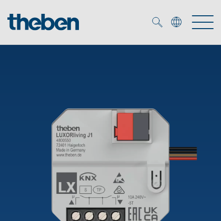
Merkzettel (
0
)
Produtos
Serviço
KNX
Soluções
Smart Home
Biblioteca de mídia
DALI
Empresa
Seminários técnicos
Sistema de casa inteligente LUXORliving
Detetores de presença e movimentos
Contacto
Projetores de LED
Theben AG
Foco LED