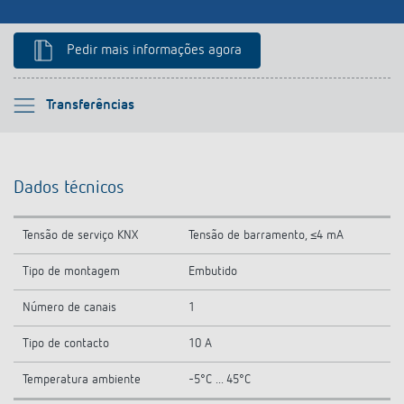
Pedir mais informações agora
Por favor selecione
Transferências
Informação técnica
Dados técnicos
Transferências
Tensão de serviço KNX
Tensão de barramento, ≤4 mA
Acessórios
Tipo de montagem
Embutido
Número de canais
1
Tipo de contacto
10 A
Temperatura ambiente
-5°C ... 45°C