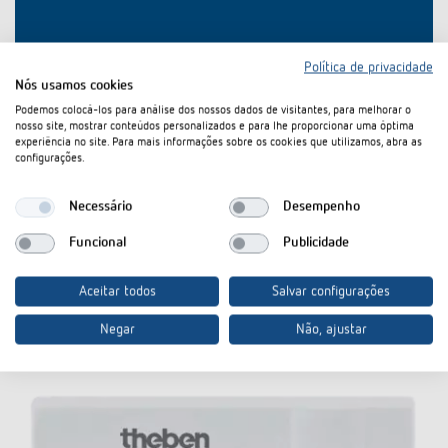
Política de privacidade
Nós usamos cookies
Transferências
Podemos colocá-los para análise dos nossos dados de visitantes, para melhorar o
nosso site, mostrar conteúdos personalizados e para lhe proporcionar uma óptima
experiência no site. Para mais informações sobre os cookies que utilizamos, abra as
configurações.
Ficha técnica
PDF
LUXORliving J1 (589,1 kB)
Necessário
Desempenho
No cesto de documentos
Funcional
Publicidade
Aceitar todos
Salvar configurações
Acessórios
Negar
Não, ajustar