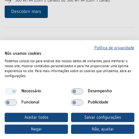
300 W/VA (com 2 canais) ou 500 W/VA (com 1 canal)
Descobrir mais
Política de privacidade
Nós usamos cookies
Podemos colocá-los para análise dos nossos dados de visitantes, para melhorar o
nosso site, mostrar conteúdos personalizados e para lhe proporcionar uma óptima
experiência no site. Para mais informações sobre os cookies que utilizamos, abra as
configurações.
Theben AG
Hohenbergstraße 32
Necessário
Desempenho
72401 Haigerloch
Funcional
Publicidade
Alemanha
Tel.:
+49 (0)74 74/692-0
Aceitar todos
Salvar configurações
Fax: +49 (0)74 74/692-150
info@theben.de
Negar
Não, ajustar