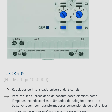
Comutação e regulação de LEDs
Informações atuais
Pesquisador de produtos
Linha direta
Controlo da hora e da luz
Medição inteligente
Cooperacoes
Biblioteca de mídia
Pessoa de contacto
Controlo da climatização
Referências
Ambiente
Smart Metering
Consulta
Acessórios
Design
LUXORliving
Como chegar
Distribuicao global
LUXOR 405
(N.º de artigo 4050000)
Regulador de intensidade universal de 2 canais
Para regular a intensidade de consumidores elétricos como
lâmpadas incandescentes e lâmpadas de halogéneo de alta e
baixa voltagem com transformadores convencionais ou eletrónicos