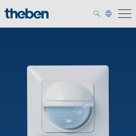
Merkzettel (
0
)
Produtos
Serviço
KNX
Soluções
Smart Home
Biblioteca de mídia
DALI
Empresa
Seminários técnicos
Sistema de casa inteligente LUXORliving
Detetores de presença e movimentos
Contacto
Projetores de LED
Theben AG
Foco LED