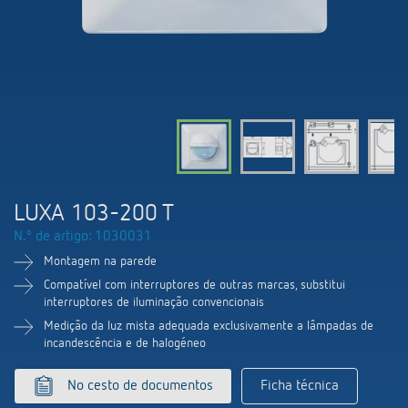
Comutação e regulação de LEDs
Informações atuais
Pesquisador de produtos
Linha direta
Controlo da hora e da luz
Medição inteligente
Cooperacoes
Biblioteca de mídia
Pessoa de contacto
Controlo da climatização
Referências
Ambiente
Smart Metering
Consulta
Acessórios
Design
LUXORliving
Como chegar
LUXA 103-200 T
Distribuicao global
N.º de artigo: 1030031
Montagem na parede
Compatível com interruptores de outras marcas, substitui
interruptores de iluminação convencionais
Medição da luz mista adequada exclusivamente a lâmpadas de
incandescência e de halogéneo
No cesto de documentos
Ficha técnica