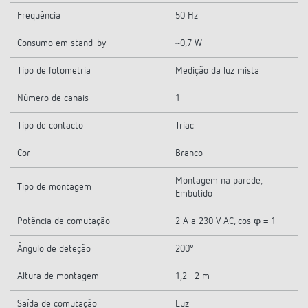
Frequência
50 Hz
Consumo em stand-by
~0,7 W
Tipo de fotometria
Medição da luz mista
Número de canais
1
Tipo de contacto
Triac
Cor
Branco
Montagem na parede,
Tipo de montagem
Embutido
Potência de comutação
2 A a 230 V AC, cos φ = 1
Ângulo de deteção
200°
Altura de montagem
1,2 - 2 m
Saída de comutação
Luz