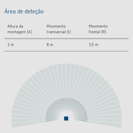
Área de deteção
Altura da
Movimento
Movimento
montagem (A)
transversal (t)
frontal (R)
2 m
8 m
3,5 m