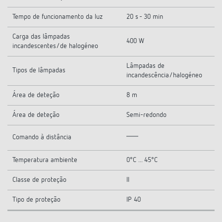
Tempo de funcionamento da luz
20 s - 30 min
Carga das lâmpadas
400 W
incandescentes/de halogéneo
Lâmpadas de
Tipos de lâmpadas
incandescência/halogéneo
Área de deteção
8 m
Área de deteção
Semi-redondo
Comando à distância
Temperatura ambiente
0°C ... 45°C
Classe de proteção
II
Tipo de proteção
IP 40