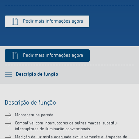
Pedir mais informações agora
Pedir mais informações agora
Por favor selecione
Descrição de função
Descrição de função
Descrição de função
Informação técnica
Montagem na parede
Transferências
Compatível com interruptores de outras marcas, substitui
interruptores de iluminação convencionais
Medição da luz mista adequada exclusivamente a lâmpadas de
Acessórios