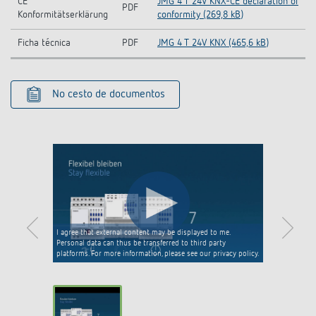
CE
JMG 4 T 24V KNX-CE declaration of
PDF
Konformitätserklärung
conformity (269,8 kB)
Ficha técnica
PDF
JMG 4 T 24V KNX (465,6 kB)
No cesto de documentos
I agree that external content may be displayed to me.
Personal data can thus be transferred to third party
platforms. For more information, please see our privacy policy.