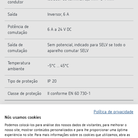
condutor
Saída
Inversor, 6 A
Potência de
6 A a 24 V DC
comutação
Saída de
Sem potencial, indicado para SELV se todo o
comutação
aparelho comutar SELV
Temperatura
-5°C ... 45°C
ambiente
Tipo de proteção
IP 20
Classe de proteção
II conforme EN 60 730-1
Política de privacidade
Nós usamos cookies
Desenhos técnicos
Podemos colocá-los para análise dos nossos dados de visitantes, para melhorar o
nosso site, mostrar conteúdos personalizados e para lhe proporcionar uma óptima
experiência no site. Para mais informações sobre os cookies que utilizamos, abra as