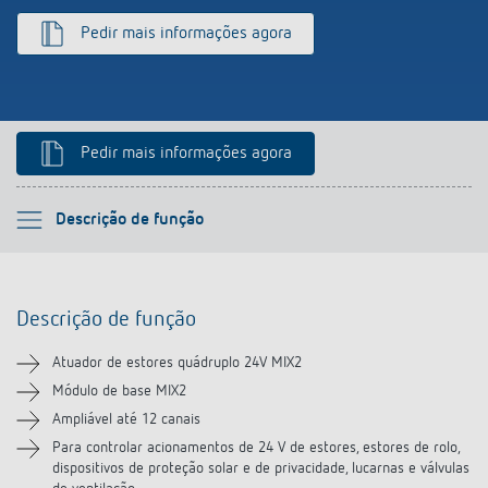
Pedir mais informações agora
Pedir mais informações agora
Por favor selecione
Descrição de função
Descrição de função
Descrição de função
Informação técnica
Atuador de estores quádruplo 24V MIX2
Transferências
Módulo de base MIX2
Ampliável até 12 canais
Vídeos
Para controlar acionamentos de 24 V de estores, estores de rolo,
dispositivos de proteção solar e de privacidade, lucarnas e válvulas