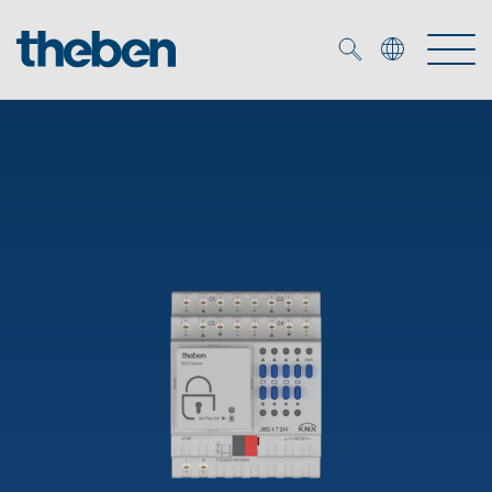
Merkzettel (
0
)
Produtos
Serviço
KNX
Soluções
Smart Home
Biblioteca de mídia
DALI
Empresa
Seminários técnicos
Sistema de casa inteligente LUXORliving
Detetores de presença e movimentos
Contacto
Projetores de LED
Theben AG
Foco LED