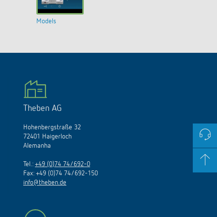
Models
Theben AG
Hohenbergstraße 32
72401 Haigerloch
Alemanha
Tel.:
+49 (0)74 74/692-0
Fax: +49 (0)74 74/692-150
info@theben.de