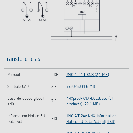
Transferências
Manual
PDF
JMG 4-24 T KNX (2,1 MB)
Símbolo CAD
ZIP
4930260 (1,6 MB)
Base de dados global
KNXprod-KNX-Database (all
ZIP
KNX
products) (22,1 MB)
Information Notice EU
JMG 4 T 24V KNX-Information
PDF
Data Act
Notice EU Data Act (58,8 kB)