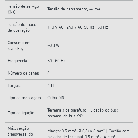
Tensão de serviço
Tensão de barramento, ~4 mA
KNX
Tensão de modo
110 V AC - 240 V AC, 50 Hz - 60 Hz
de operação
Consumo em
~0,3 W
stand-by
Frequência
50 - 60 Hz
Número de canais
4
Largura
4 TE
Tipo de montagem
Calha DIN
Terminais de parafuso | Ligação do bus:
Tipo de ligação
terminal de bus KNX
Máx. secção
Maciço: 0,5 mm² (Ø 0,8) a 6 mm² | Cordão com
transversal do
isolador de terminal: 0,5 mm² a 4 mm²