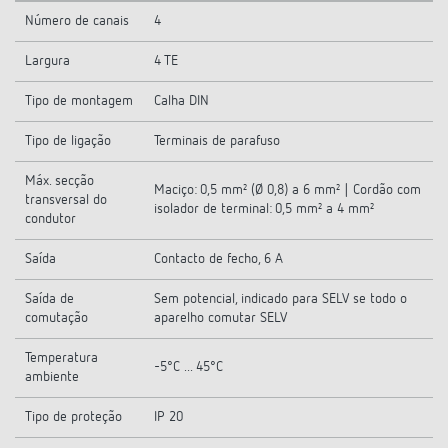
Número de canais
4
Largura
4 TE
Tipo de montagem
Calha DIN
Tipo de ligação
Terminais de parafuso
Máx. secção
Maciço: 0,5 mm² (Ø 0,8) a 6 mm² | Cordão com
transversal do
isolador de terminal: 0,5 mm² a 4 mm²
condutor
Saída
Contacto de fecho, 6 A
Saída de
Sem potencial, indicado para SELV se todo o
comutação
aparelho comutar SELV
Temperatura
-5°C ... 45°C
ambiente
Tipo de proteção
IP 20