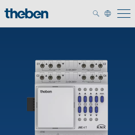
Merkzettel (
0
)
Produtos
Serviço
KNX
Soluções
Smart Home
Biblioteca de mídia
DALI
Empresa
Seminários técnicos
Sistema de casa inteligente LUXORliving
Detetores de presença e movimentos
Contacto
Projetores de LED
Theben AG
Foco LED