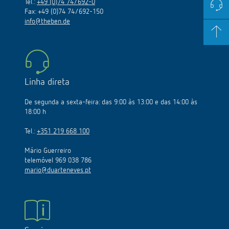
Tel.:
+49 (0)74 74/692-0
Fax: +49 (0)74 74/692-150
info@theben.de
Linha direta
De segunda a sexta-feira: das 9:00 às 13:00 e das 14:00 às
18:00 h
Tel.:
+351 219 668 100
Mário Guerreiro
telemóvel 969 038 786
mario@duarteneves.pt