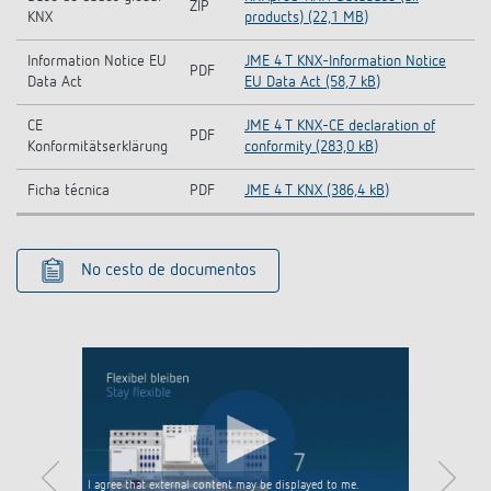
ZIP
KNX
products) (22,1 MB)
Information Notice EU
JME 4 T KNX-Information Notice
PDF
Data Act
EU Data Act (58,7 kB)
CE
JME 4 T KNX-CE declaration of
PDF
Konformitätserklärung
conformity (283,0 kB)
Ficha técnica
PDF
JME 4 T KNX (386,4 kB)
No cesto de documentos
I agree that external content may be displayed to me.