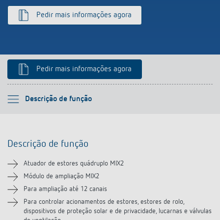
Pedir mais informações agora
Pedir mais informações agora
Por favor selecione
Descrição de função
Descrição de função
Descrição de função
Informação técnica
Atuador de estores quádruplo MIX2
Transferências
Módulo de ampliação MIX2
Para ampliação até 12 canais
Vídeos
Para controlar acionamentos de estores, estores de rolo,
dispositivos de proteção solar e de privacidade, lucarnas e válvulas