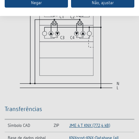
Negar
Não, ajustar
Transferências
Símbolo CAD
ZIP
JME 4 T KNX (772,4 kB)
Base de dados global
KNXprod-KNX-Database (all