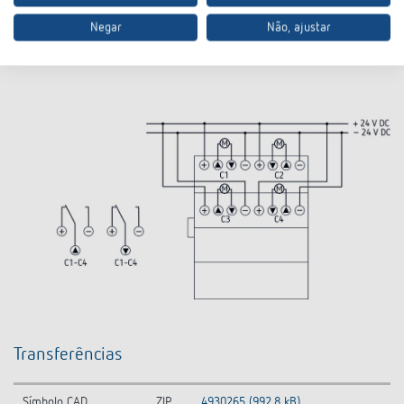
Negar
Não, ajustar
Transferências
Símbolo CAD
ZIP
4930265 (992,8 kB)