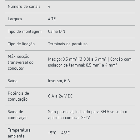
Número de canais
4
Largura
4 TE
Tipo de montagem
Calha DIN
Tipo de ligação
Terminais de parafuso
Máx. secção
Maciço: 0,5 mm² (Ø 0,8) a 6 mm² | Cordão com
transversal do
isolador de terminal: 0,5 mm² a 4 mm²
condutor
Saída
Inversor, 6 A
Potência de
6 A a 24 V DC
comutação
Saída de
Sem potencial, indicado para SELV se todo o
comutação
aparelho comutar SELV
Temperatura
-5°C ... 45°C
ambiente