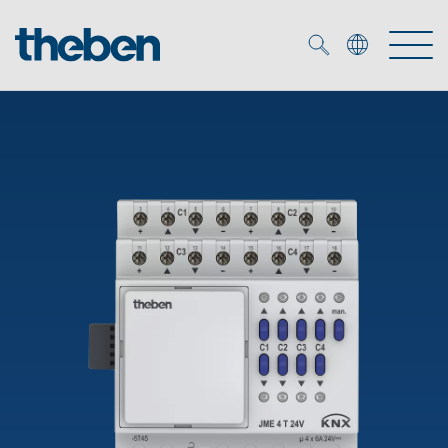
Merkzettel (
0
)
Produtos
Serviço
KNX
Soluções
Smart Home
Biblioteca de mídia
DALI
Empresa
Seminários técnicos
Sistema de casa inteligente LUXORliving
Detetores de presença e movimentos
Contacto
Projetores de LED
Theben AG
Foco LED