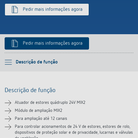
Pedir mais informações agora
Pedir mais informações agora
Por favor selecione
Descrição de função
Descrição de função
Descrição de função
Informação técnica
Atuador de estores quádruplo 24V MIX2
Transferências
Módulo de ampliação MIX2
Para ampliação até 12 canais
Vídeos
Para controlar acionamentos de 24 V de estores, estores de rolo,
dispositivos de proteção solar e de privacidade, lucarnas e válvulas