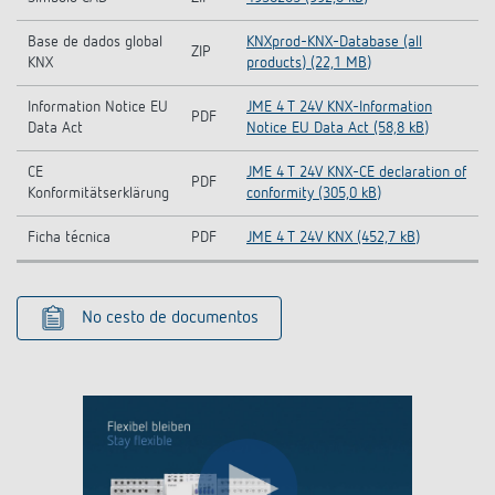
Base de dados global
KNXprod-KNX-Database (all
ZIP
KNX
products) (22,1 MB)
Information Notice EU
JME 4 T 24V KNX-Information
PDF
Data Act
Notice EU Data Act (58,8 kB)
CE
JME 4 T 24V KNX-CE declaration of
PDF
Konformitätserklärung
conformity (305,0 kB)
Ficha técnica
PDF
JME 4 T 24V KNX (452,7 kB)
No cesto de documentos