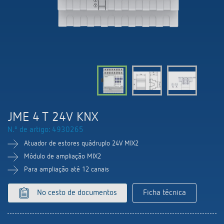
Comutação e regulação de LEDs
Informações atuais
Pesquisador de produtos
Linha direta
Controlo da hora e da luz
Medição inteligente
Cooperacoes
Biblioteca de mídia
Pessoa de contacto
Controlo da climatização
Referências
Ambiente
Smart Metering
Consulta
Acessórios
Design
LUXORliving
Como chegar
JME 4 T 24V KNX
Distribuicao global
N.º de artigo: 4930265
Atuador de estores quádruplo 24V MIX2
Módulo de ampliação MIX2
Para ampliação até 12 canais
No cesto de documentos
Ficha técnica